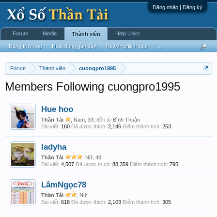
Đăng nhập | Đăng ký
Forum
Media
Help Links
Thành viên
Đang truy cập
Hoạt động gần đây
New Profile Posts
...
Forum
Thành viên
cuongpro1995
Members Following cuongpro1995
Hue hoo
Thần Tài
, Nam, 33,
đến từ
Bình Thuận
Bài viết:
160
Đã được thích:
2,146
Điểm thành tích:
253
ladyha
Thần Tài
, Nữ, 48
Bài viết:
4,507
Đã được thích:
88,359
Điểm thành tích:
795
LâmNgọc78
Thần Tài
, Nữ
Bài viết:
618
Đã được thích:
2,103
Điểm thành tích:
305