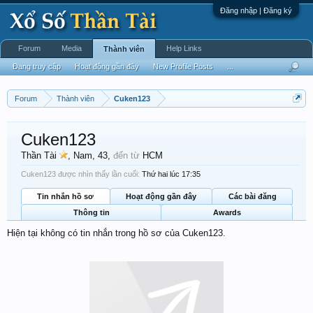
Đăng nhập | Đăng ký
Forum
Media
Help Links
Thành viên
Đang truy cập
Hoạt động gần đây
New Profile Posts
...
Forum
Thành viên
Cuken123
Cuken123
Thần Tài
, Nam, 43,
đến từ
HCM
Cuken123 được nhìn thấy lần cuối:
Thứ hai lúc 17:35
Tin nhắn hồ sơ
Hoạt động gần đây
Các bài đăng
Thông tin
Awards
Hiện tại không có tin nhắn trong hồ sơ của Cuken123.