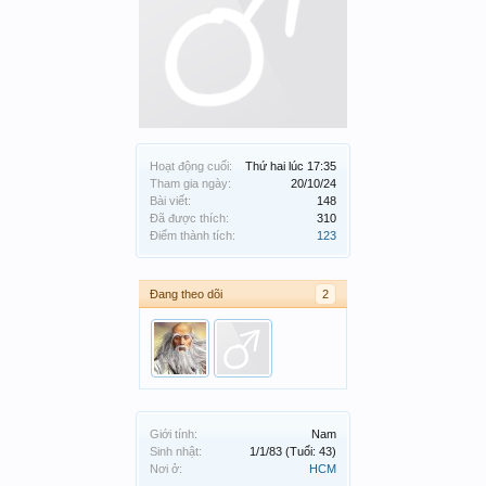
Hoạt động cuối:
Thứ hai lúc 17:35
Tham gia ngày:
20/10/24
Bài viết:
148
Đã được thích:
310
Điểm thành tích:
123
Đang theo dõi
2
Giới tính:
Nam
Sinh nhật:
1/1/83
(Tuổi: 43)
Nơi ở:
HCM