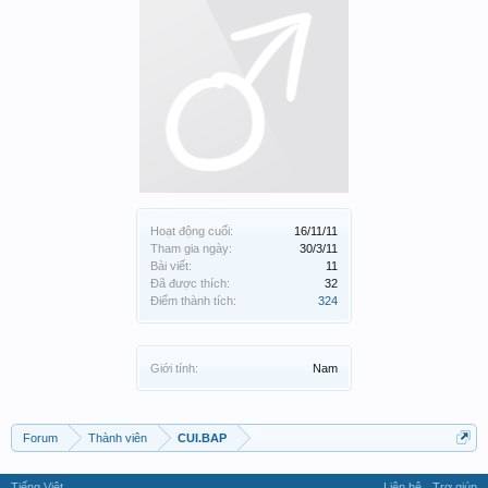
Hoạt động cuối:
16/11/11
Tham gia ngày:
30/3/11
Bài viết:
11
Đã được thích:
32
Điểm thành tích:
324
Giới tính:
Nam
Forum
Thành viên
CUI.BAP
Tiếng Việt
Liên hệ
Trợ giúp