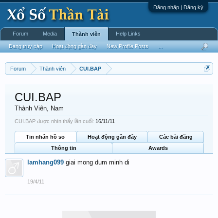
Đăng nhập | Đăng ký
Forum
Media
Help Links
Thành viên
Đang truy cập
Hoạt động gần đây
New Profile Posts
...
Forum
Thành viên
CUI.BAP
CUI.BAP
Thành Viên
, Nam
CUI.BAP được nhìn thấy lần cuối:
16/11/11
Tin nhắn hồ sơ
Hoạt động gần đây
Các bài đăng
Thông tin
Awards
lamhang099
giai mong dum minh di
19/4/11