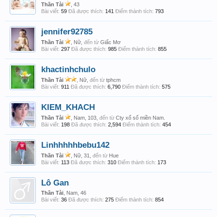
Thần Tài
, 43
Bài viết:
59
Đã được thích:
141
Điểm thành tích:
793
jennifer92785
Thần Tài
, Nữ,
đến từ
Giấc Mơ
Bài viết:
297
Đã được thích:
985
Điểm thành tích:
855
khactinhchulo
Thần Tài
, Nữ,
đến từ
tphcm
Bài viết:
911
Đã được thích:
6,790
Điểm thành tích:
575
KIEM_KHACH
Thần Tài
, Nam, 103,
đến từ
Cty xổ số miền Nam.
Bài viết:
198
Đã được thích:
2,594
Điểm thành tích:
454
Linhhhhhbebu142
Thần Tài
, Nữ, 31,
đến từ
Hue
Bài viết:
113
Đã được thích:
310
Điểm thành tích:
173
Lô Gan
Thần Tài
, Nam, 46
Bài viết:
36
Đã được thích:
275
Điểm thành tích:
854