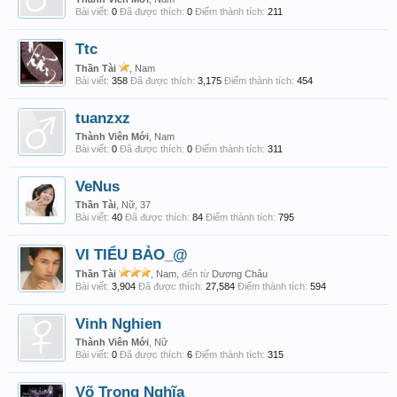
Bài viết:
0
Đã được thích:
0
Điểm thành tích:
211
Ttc
Thần Tài
, Nam
Bài viết:
358
Đã được thích:
3,175
Điểm thành tích:
454
tuanzxz
Thành Viên Mới
, Nam
Bài viết:
0
Đã được thích:
0
Điểm thành tích:
311
VeNus
Thần Tài
, Nữ, 37
Bài viết:
40
Đã được thích:
84
Điểm thành tích:
795
VI TIỂU BẢO_@
Thần Tài
, Nam,
đến từ
Dương Châu
Bài viết:
3,904
Đã được thích:
27,584
Điểm thành tích:
594
Vinh Nghien
Thành Viên Mới
, Nữ
Bài viết:
0
Đã được thích:
6
Điểm thành tích:
315
Võ Trọng Nghĩa