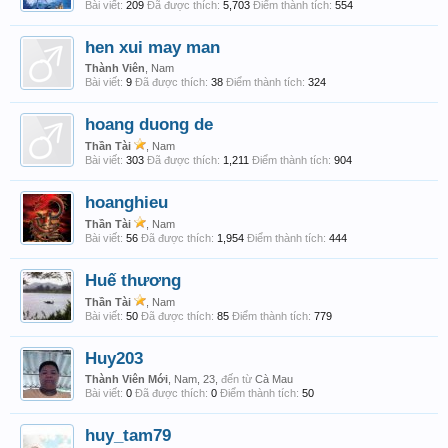
Bài viết:
209
Đã được thích:
5,703
Điểm thành tích:
554
hen xui may man
Thành Viên
, Nam
Bài viết:
9
Đã được thích:
38
Điểm thành tích:
324
hoang duong de
Thần Tài
, Nam
Bài viết:
303
Đã được thích:
1,211
Điểm thành tích:
904
hoanghieu
Thần Tài
, Nam
Bài viết:
56
Đã được thích:
1,954
Điểm thành tích:
444
Huế thương
Thần Tài
, Nam
Bài viết:
50
Đã được thích:
85
Điểm thành tích:
779
Huy203
Thành Viên Mới
, Nam, 23,
đến từ
Cà Mau
Bài viết:
0
Đã được thích:
0
Điểm thành tích:
50
huy_tam79