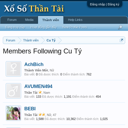
Đăng nhập | Đăng ký
Forum
Media
Help Links
Thành viên
Đang truy cập
Hoạt động gần đây
New Profile Posts
...
Forum
Thành viên
Cu Tý
Members Following Cu Tý
AchBich
Thành Viên Mới
, Nữ
Bài viết:
0
Đã được thích:
0
Điểm thành tích:
762
AVUMEN494
Thần Tài
, Nam
Bài viết:
133
Đã được thích:
1,191
Điểm thành tích:
454
BEBI
Thần Tài
, Nữ, 47
Bài viết:
1,588
Đã được thích:
10,362
Điểm thành tích:
1,025