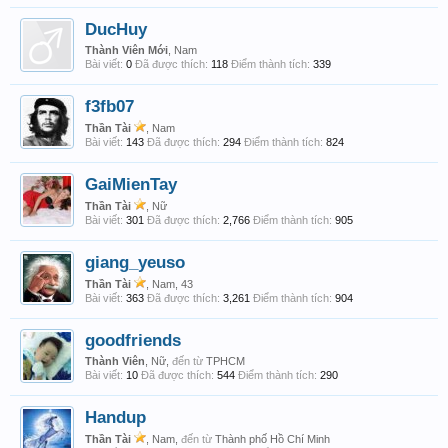
DucHuy
Thành Viên Mới
, Nam
Bài viết:
0
Đã được thích:
118
Điểm thành tích:
339
f3fb07
Thần Tài
, Nam
Bài viết:
143
Đã được thích:
294
Điểm thành tích:
824
GaiMienTay
Thần Tài
, Nữ
Bài viết:
301
Đã được thích:
2,766
Điểm thành tích:
905
giang_yeuso
Thần Tài
, Nam, 43
Bài viết:
363
Đã được thích:
3,261
Điểm thành tích:
904
goodfriends
Thành Viên
, Nữ,
đến từ
TPHCM
Bài viết:
10
Đã được thích:
544
Điểm thành tích:
290
Handup
Thần Tài
, Nam,
đến từ
Thành phố Hồ Chí Minh