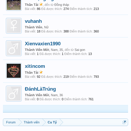
Thần Tài
,
đến từ
Đồng tháp
Bài viết:
86
Đã được thích:
274
Điểm thành tích:
213
vuhanh
Thành Viên
, Nữ
Bài viết:
18
Đã được thích:
388
Điểm thành tích:
360
Xienvaxien1990
Thành Viên Mới
, Nam, 35,
đến từ
Sai gon
Bài viết:
1
Đã được thích:
1
Điểm thành tích:
13
xitincom
Thần Tài
Bài viết:
92
Đã được thích:
219
Điểm thành tích:
793
ĐánhLàTrúng
Thành Viên Mới
, Nam, 36
Bài viết:
0
Đã được thích:
0
Điểm thành tích:
761
Forum
Thành viên
Cu Tý