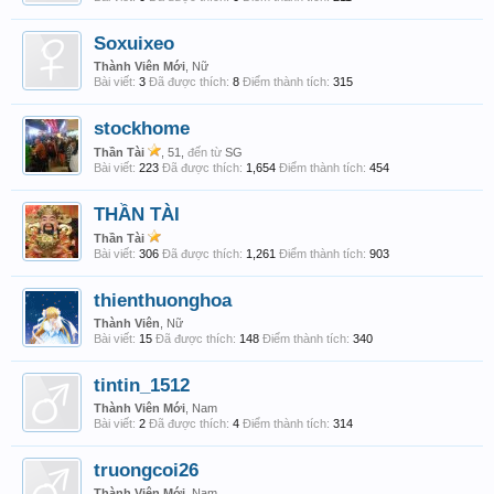
Soxuixeo
Thành Viên Mới
, Nữ
Bài viết:
3
Đã được thích:
8
Điểm thành tích:
315
stockhome
Thần Tài
, 51,
đến từ
SG
Bài viết:
223
Đã được thích:
1,654
Điểm thành tích:
454
THẦN TÀI
Thần Tài
Bài viết:
306
Đã được thích:
1,261
Điểm thành tích:
903
thienthuonghoa
Thành Viên
, Nữ
Bài viết:
15
Đã được thích:
148
Điểm thành tích:
340
tintin_1512
Thành Viên Mới
, Nam
Bài viết:
2
Đã được thích:
4
Điểm thành tích:
314
truongcoi26
Thành Viên Mới
, Nam