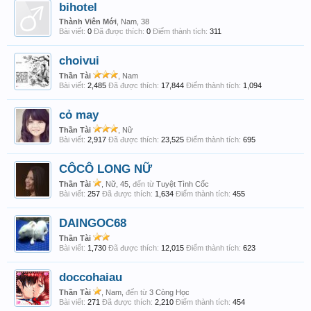
bihotel
Thành Viên Mới
, Nam, 38
Bài viết:
0
Đã được thích:
0
Điểm thành tích:
311
choivui
Thần Tài
, Nam
Bài viết:
2,485
Đã được thích:
17,844
Điểm thành tích:
1,094
cỏ may
Thần Tài
, Nữ
Bài viết:
2,917
Đã được thích:
23,525
Điểm thành tích:
695
CÔCÔ LONG NỮ
Thần Tài
, Nữ, 45,
đến từ
Tuyệt Tình Cốc
Bài viết:
257
Đã được thích:
1,634
Điểm thành tích:
455
DAINGOC68
Thần Tài
Bài viết:
1,730
Đã được thích:
12,015
Điểm thành tích:
623
doccohaiau
Thần Tài
, Nam,
đến từ
3 Còng Học
Bài viết:
271
Đã được thích:
2,210
Điểm thành tích:
454