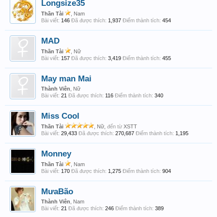
Longsize35
Thần Tài
, Nam
Bài viết:
146
Đã được thích:
1,937
Điểm thành tích:
454
MAD
Thần Tài
, Nữ
Bài viết:
157
Đã được thích:
3,419
Điểm thành tích:
455
May man Mai
Thành Viên
, Nữ
Bài viết:
21
Đã được thích:
116
Điểm thành tích:
340
Miss Cool
Thần Tài
, Nữ,
đến từ
XSTT
Bài viết:
29,433
Đã được thích:
270,687
Điểm thành tích:
1,195
Monney
Thần Tài
, Nam
Bài viết:
170
Đã được thích:
1,275
Điểm thành tích:
904
MưaBão
Thành Viên
, Nam
Bài viết:
21
Đã được thích:
246
Điểm thành tích:
389