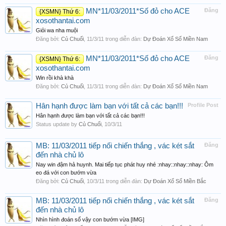
MN*11/03/2011*Số đỏ cho ACE
Đăng
{XSMN} Thứ 6:
xosothantai.com
Giỏi wa nha muội
Đăng bởi:
Củ Chuối
,
11/3/11
trong diễn đàn:
Dự Đoán Xổ Số Miền Nam
MN*11/03/2011*Số đỏ cho ACE
Đăng
{XSMN} Thứ 6:
xosothantai.com
Win rồi khà khà
Đăng bởi:
Củ Chuối
,
11/3/11
trong diễn đàn:
Dự Đoán Xổ Số Miền Nam
Hân hạnh được làm bạn với tất cả các bạn!!!
Profile Post
Hân hạnh được làm bạn với tất cả các bạn!!!
Status update by
Củ Chuối
,
10/3/11
MB: 11/03/2011 tiếp nối chiến thắng , vác két sắt
Đăng
đến nhà chủ lô
Nay win đậm hả huynh. Mai tiếp tục phát huy nhé :nhay::nhay::nhay: Ôm
eo đá với con bướm vừa
Đăng bởi:
Củ Chuối
,
10/3/11
trong diễn đàn:
Dự Đoán Xổ Số Miền Bắc
MB: 11/03/2011 tiếp nối chiến thắng , vác két sắt
Đăng
đến nhà chủ lô
Nhìn hình đoán số vậy con bướm vừa [IMG]