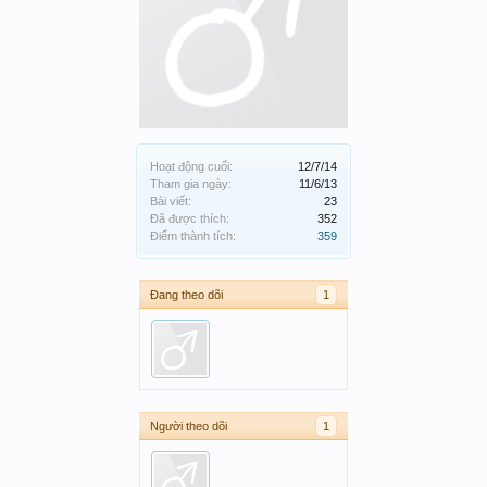
Hoạt động cuối:
12/7/14
Tham gia ngày:
11/6/13
Bài viết:
23
Đã được thích:
352
Điểm thành tích:
359
Đang theo dõi
1
Người theo dõi
1