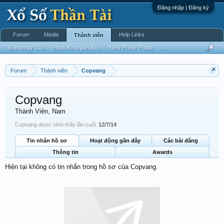
Đăng nhập | Đăng ký
Forum
Media
Help Links
Thành viên
Đang truy cập
Hoạt động gần đây
New Profile Posts
...
Forum
Thành viên
Copvang
Copvang
Thành Viên
, Nam
Copvang được nhìn thấy lần cuối:
12/7/14
Tin nhắn hồ sơ
Hoạt động gần đây
Các bài đăng
Thông tin
Awards
Hiện tại không có tin nhắn trong hồ sơ của Copvang.