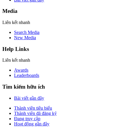
Media
Liên kết nhanh
Search Media
New Media
Help Links
Liên kết nhanh
Awards
Leaderboards
Tìm kiếm hữu ích
Bài viết gần đây
Thành viên tiêu biểu
Thành viên đã đăng ký
Đang truy cập
Hoạt động gần đây