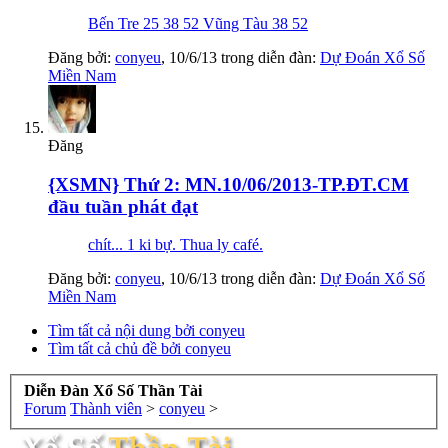
Bến Tre 25 38 52 Vũng Tàu 38 52
Đăng bởi:
conyeu
,
10/6/13
trong diễn đàn:
Dự Đoán Xổ Số
Miền Nam
Đăng
{XSMN} Thứ 2:
MN.10/06/2013-TP.ĐT.CM
đầu tuần phát đạt
chít... 1 ki bự. Thua ly café.
Đăng bởi:
conyeu
,
10/6/13
trong diễn đàn:
Dự Đoán Xổ Số
Miền Nam
Tìm tất cả nội dung bởi conyeu
Tìm tất cả chủ đề bởi conyeu
Diễn Đàn Xổ Số Thần Tài
Forum
Thành viên
>
conyeu
>