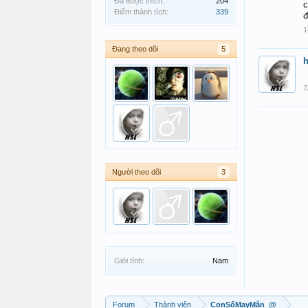
Đã được thích:
204
c
Điểm thành tích:
339
đ
1
Đang theo dõi
5
h
7
Người theo dõi
3
Giới tính:
Nam
Forum
Thành viên
ConSốMayMắn_@