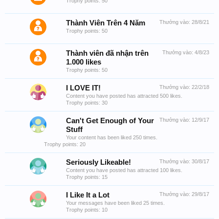
Trophy points: 50
Thành Viên Trên 4 Năm
Thưởng vào:
28/8/21
Trophy points: 50
Thành viên đã nhận trên
Thưởng vào:
4/8/23
1.000 likes
Trophy points: 50
I LOVE IT!
Thưởng vào:
22/2/18
Content you have posted has attracted 500 likes.
Trophy points: 30
Can't Get Enough of Your
Thưởng vào:
12/9/17
Stuff
Your content has been liked 250 times.
Trophy points: 20
Seriously Likeable!
Thưởng vào:
30/8/17
Content you have posted has attracted 100 likes.
Trophy points: 15
I Like It a Lot
Thưởng vào:
29/8/17
Your messages have been liked 25 times.
Trophy points: 10