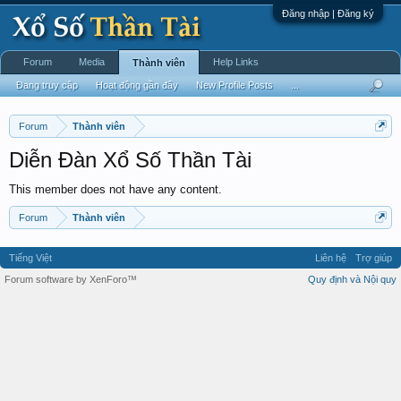
Đăng nhập | Đăng ký
Forum
Media
Help Links
Thành viên
Đang truy cập
Hoạt động gần đây
New Profile Posts
...
Forum
Thành viên
Diễn Đàn Xổ Số Thần Tài
This member does not have any content.
Forum
Thành viên
Tiếng Việt
Liên hệ
Trợ giúp
Forum software by XenForo™
Quy định và Nội quy