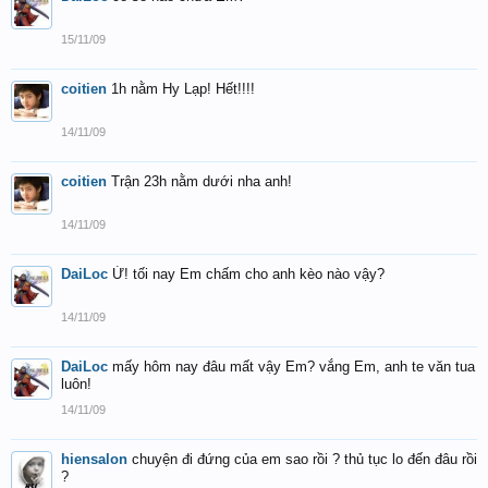
15/11/09
coitien
1h nằm Hy Lạp! Hết!!!!
14/11/09
coitien
Trận 23h nằm dưới nha anh!
14/11/09
DaiLoc
Ừ! tối nay Em chấm cho anh kèo nào vậy?
14/11/09
DaiLoc
mấy hôm nay đâu mất vậy Em? vắng Em, anh te văn tua
luôn!
14/11/09
hiensalon
chuyện đi đứng của em sao rồi ? thủ tục lo đến đâu rồi
?