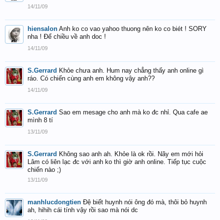
14/11/09
hiensalon
Anh ko co vao yahoo thuong nên ko co biét ! SORY
nha ! Để chiều về anh doc !
14/11/09
S.Gerrard
Khỏe chưa anh. Hum nay chẳng thấy anh online gì
ráo. Có chiến cùng anh em không vậy anh??
14/11/09
S.Gerrard
Sao em mesage cho anh mà ko đc nhỉ. Qua cafe ae
mình 8 tí
13/11/09
S.Gerrard
Không sao anh ah. Khỏe là ok rồi. Nãy em mới hỏi
Lâm có liên lạc đc với anh ko thì giờ anh online. Tiếp tục cuộc
chiến nào ;)
13/11/09
manhlucdongtien
Đệ biết huynh nói ông đó mà, thôi bỏ huynh
ah, hihih cái tính vậy rồi sao mà nói dc