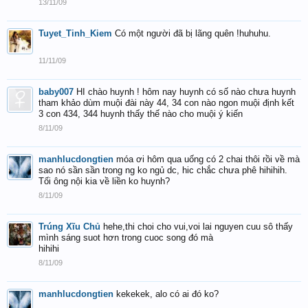
13/11/09
Tuyet_Tinh_Kiem
Có một người đã bị lãng quên !huhuhu.
11/11/09
baby007
HI chào huynh ! hôm nay huynh có số nào chưa huynh
tham khảo dùm muội đài này 44, 34 con nào ngon muội định kết
3 con 434, 344 huynh thấy thế nào cho muội ý kiến
8/11/09
manhlucdongtien
móa ơi hôm qua uống có 2 chai thôi rồi về mà
sao nó sần sần trong ng ko ngủ dc, hic chắc chưa phê hihihih.
Tối ông nội kia về liền ko huynh?
8/11/09
Trúng Xĩu Chủ
hehe,thi choi cho vui,voi lai nguyen cuu sô thấy
mình sáng suot hơn trong cuoc song đó mà
hihihi
8/11/09
manhlucdongtien
kekekek, alo có ai đó ko?