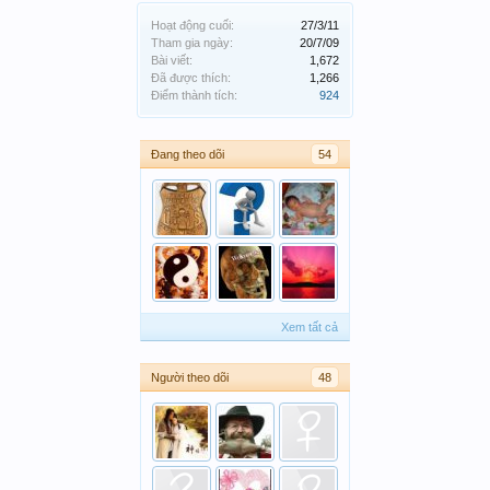
Hoạt động cuối:
27/3/11
Tham gia ngày:
20/7/09
Bài viết:
1,672
Đã được thích:
1,266
Điểm thành tích:
924
Đang theo dõi
54
Xem tất cả
Người theo dõi
48