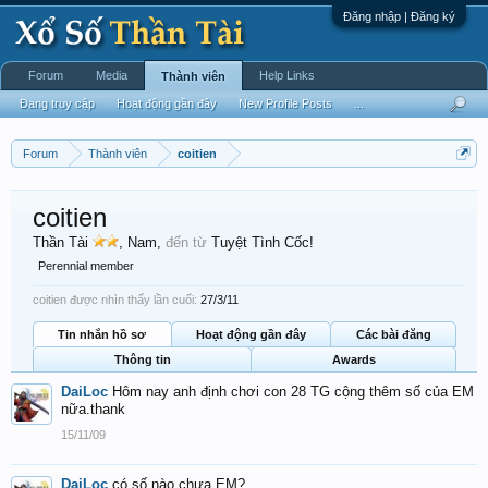
Đăng nhập | Đăng ký
Forum
Media
Help Links
Thành viên
Đang truy cập
Hoạt động gần đây
New Profile Posts
...
Forum
Thành viên
coitien
coitien
Thần Tài
, Nam,
đến từ
Tuyệt Tình Cốc!
Perennial member
coitien được nhìn thấy lần cuối:
27/3/11
Tin nhắn hồ sơ
Hoạt động gần đây
Các bài đăng
Thông tin
Awards
DaiLoc
Hôm nay anh định chơi con 28 TG cộng thêm số của EM
nữa.thank
15/11/09
DaiLoc
có số nào chưa EM?