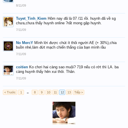
8/11/09
Tuyet_Tinh_Kiem
Hôm nay đã là 07 /11 rồi. huynh đã về sg
chưa,chưa thấy huynh online ?rất mong gặp huynh.
7/11/09
No MercY
Mình lời được chút ít thôi người AE (+ 30%),chia
buồn nhé,làm đứt mạch chiến thắng của bạn mình rầu
7/11/09
coitien
Ko chơi hai càng sao muội? 719 nếu có rớt thì LA. ba
càng huynh thấy hên xui thôi. Thân.
7/11/09
< Trước
1
←
8
9
10
11
12
13
Tiếp >