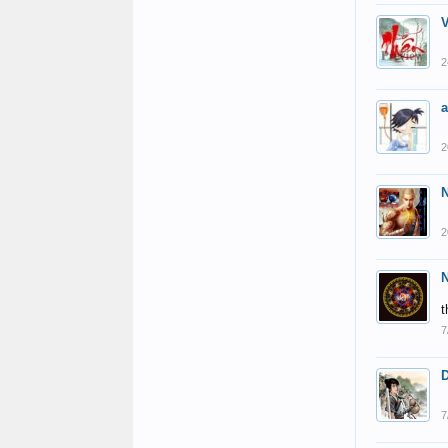
2
2
2
t
7
7