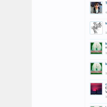
4
t
3
n
3
3
c
Đ
V
3