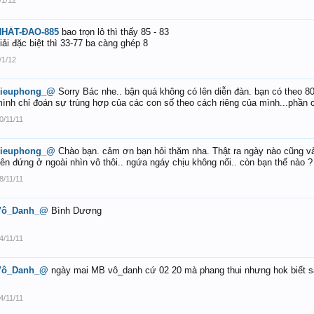
/1/12
NHẤT-ĐAO-885
bao trọn lô thì thấy 85 - 83
iải đặc biệt thì 33-77 ba càng ghép 8
/1/12
kieuphong_@
Sorry Bác nhe.. bận quá không có lên diễn đàn. bạn có theo 80
ình chỉ đoán sự trùng hợp của các con số theo cách riêng của mình...phần cò
0/11/11
kieuphong_@
Chào bạn. cảm ơn bạn hỏi thăm nha. Thật ra ngày nào cũng vào
ên đứng ở ngoài nhìn vô thôi.. ngứa ngáy chịu không nổi.. còn bạn thế nào ?
8/11/11
Vô_Danh_@
Bình Dương
4/11/11
Vô_Danh_@
ngày mai MB vô_danh cứ 02 20 mà phang thui nhưng hok biết s
4/11/11