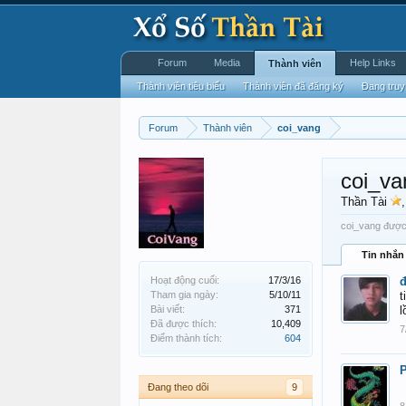
Forum
Media
Help Links
Thành viên
Thành viên tiêu biểu
Thành viên đã đăng ký
Đang truy
Forum
Thành viên
coi_vang
coi_va
Thần Tài
coi_vang được 
Tin nhắn
Hoạt động cuối:
17/3/16
đ
Tham gia ngày:
5/10/11
t
Bài viết:
371
l
Đã được thích:
10,409
7
Điểm thành tích:
604
Đang theo dõi
9