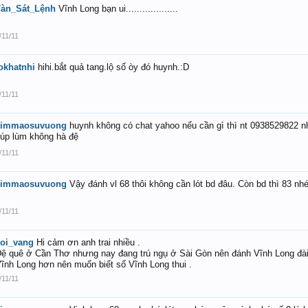
Tàn_Sát_Lệnh
Vĩnh Long bạn ui...................
/11/11
okhatnhi
hihi.bắt quả tang.lộ số òy đó huynh.:D
/11/11
kimmaosuvuong
huynh không có chat yahoo nếu cần gì thì nt 0938529822 n
úp lùm không hà đệ
/11/11
kimmaosuvuong
Vậy đánh vl 68 thôi không cần lót bd đâu. Còn bd thì 83 nh
/11/11
oi_vang
Hi cảm ơn anh trai nhiều .
ệ quê ở Cần Thơ nhưng nay đang trú ngụ ở Sài Gòn nên đánh Vĩnh Long đài
ĩnh Long hơn nên muốn biết số Vĩnh Long thui .
/11/11