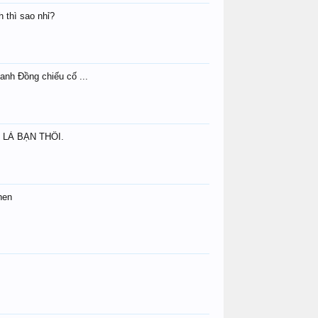
 thì sao nhỉ?
anh Đồng chiếu cố ...
 LÀ BẠN THÔI.
hen