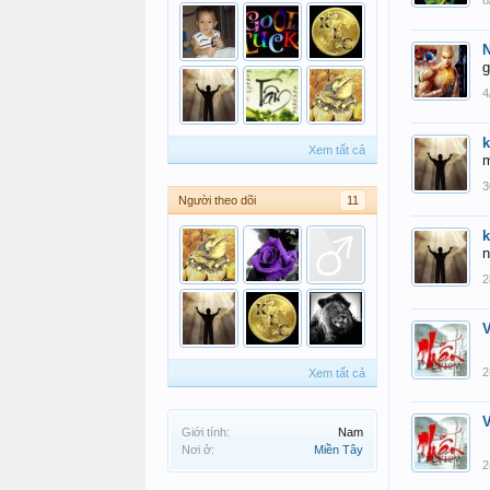
8
g
4
Xem tất cả
m
3
Người theo dõi
11
n
2
2
Xem tất cả
Giới tính:
Nam
Nơi ở:
Miền Tây
2