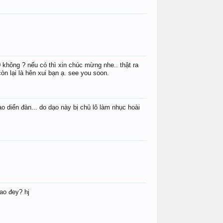
Cà Rem
Nguyên_@@
ketlachet
kieuphong_@
tinhtam
cocthiemt
 không ? nếu có thì xin chúc mừng nhe.. thật ra
n lại là hên xui bạn ạ. see you soon.
 diển đàn... do dạo này bị chủ lô làm nhục hoài
cocthiemthu
phonglantim7
xien2_dh
kieuphong_@
ketlachet
Lenovo
ao đey? hj