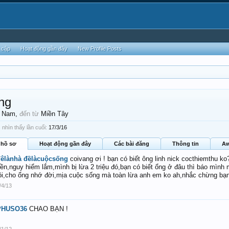
 cập
Hoạt động gần đây
New Profile Posts
ng
, Nam,
đến từ
Miền Tây
nhìn thấy lần cuối:
17/3/16
 hồ sơ
Hoạt động gần đây
Các bài đăng
Thông tin
Aw
êlànhà đềlàcuộcsống
coivang ơi ! bạn có biết ông linh nick cocthiemthu k
iền,nguy hiểm lắm,mình bị lừa 2 triệu đó,bạn có biết ổng ở đâu thì báo mình
ồi,cho ổng nhớ đời,mịa cuộc sống mà toàn lừa anh em ko ah,nhắc chừng bạn
/4/13
PHUSO36
CHAO BẠN !