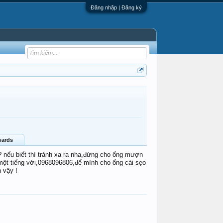
Đăng nhập | Đăng ký
ards
o? nếu biết thì tránh xa ra nha,đừng cho ổng mượn
 một tiếng với,0968096806,để mình cho ổng cái sẹo
 vậy !