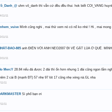
Vô_Danh_@
uhm vô_danh thì vẫn cứ đều đều thui. hok biết COI_VANG huynh
4/11/11
anhem_vuive
Mình cũng nghi , mai thử xem nó có nổ ko nhé ! Hi , mai mong 
0/11/11
NHẤT-ĐAO-885
anh ĐIỀN VỚI ANH NEO2007 ĐI VỀ GẶT LÚA Ở QUÊ. MÌNH
0/11/11
No MercY
28.84 nếu đá được 2 đài thì ổn hơn nhưng 1 đài cũng ngon lắm ng
hêm 2 cái B (mạnh ĐT) 57 nhẹ 97 lót 17 cũng nhẹ xèng nà.GL nha
/11/11
DARKMASTER
Sì phố bạn ơi
/11/11