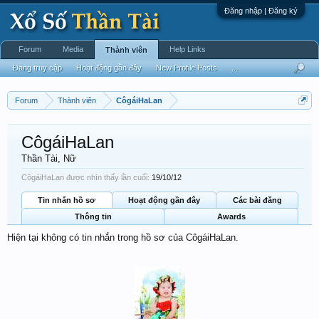
Đăng nhập | Đăng ký
Forum
Media
Help Links
Thành viên
Đang truy cập
Hoạt động gần đây
New Profile Posts
...
Forum
Thành viên
CôgáiHaLan
CôgáiHaLan
Thần Tài
, Nữ
CôgáiHaLan được nhìn thấy lần cuối:
19/10/12
Tin nhắn hồ sơ
Hoạt động gần đây
Các bài đăng
Thông tin
Awards
Hiện tại không có tin nhắn trong hồ sơ của CôgáiHaLan.