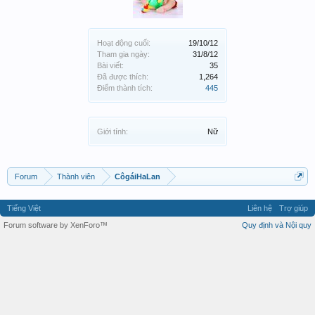
Hoạt động cuối:
19/10/12
Tham gia ngày:
31/8/12
Bài viết:
35
Đã được thích:
1,264
Điểm thành tích:
445
Giới tính:
Nữ
Forum
Thành viên
CôgáiHaLan
Tiếng Việt
Liên hệ
Trợ giúp
Forum software by XenForo™
Quy định và Nội quy