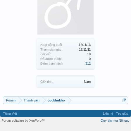
Hoạt động cuối:
12/11/13
Tham gia ngày:
17/11/11
Bài viết:
10
Đã được thích:
0
Điểm thành tích:
312
Giới tính:
Nam
Forum
Thành viên
cockhukho
Tiếng Việt
Liên hệ
Trợ giúp
Forum software by XenForo™
Quy định và Nội quy