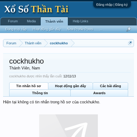
Đăng nhập | Đăng ký
Forum
Media
Help Links
Thành viên
Đang truy cập
Hoạt động gần đây
New Profile Posts
...
Forum
Thành viên
cockhukho
cockhukho
Thành Viên
, Nam
cockhukho được nhìn thấy lần cuối:
12/11/13
Tin nhắn hồ sơ
Hoạt động gần đây
Các bài đăng
Thông tin
Awards
Hiện tại không có tin nhắn trong hồ sơ của cockhukho.