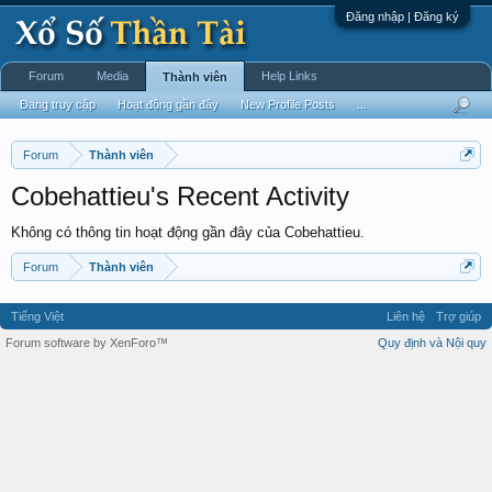
Đăng nhập | Đăng ký
Forum
Media
Help Links
Thành viên
Đang truy cập
Hoạt động gần đây
New Profile Posts
...
Forum
Thành viên
Cobehattieu's Recent Activity
Không có thông tin hoạt động gần đây của Cobehattieu.
Forum
Thành viên
Tiếng Việt
Liên hệ
Trợ giúp
Forum software by XenForo™
Quy định và Nội quy