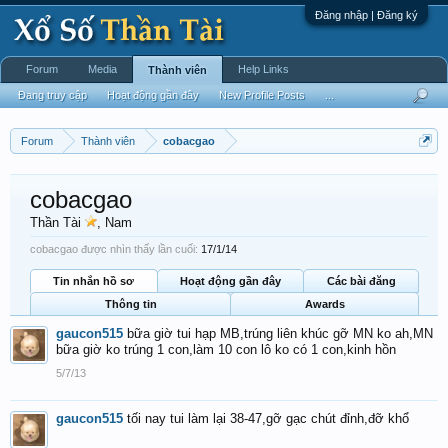
Đăng nhập | Đăng ký
Forum
Media
Help Links
Thành viên
Đang truy cập
Hoạt động gần đây
New Profile Posts
...
Forum
Thành viên
cobacgao
cobacgao
Thần Tài
, Nam
cobacgao được nhìn thấy lần cuối:
17/1/14
Tin nhắn hồ sơ
Hoạt động gần đây
Các bài đăng
Thông tin
Awards
gaucon515
bữa giờ tui hạp MB,trúng liên khúc gỡ MN ko ah,MN
bữa giờ ko trúng 1 con,làm 10 con lô ko có 1 con,kinh hồn
5/7/13
gaucon515
tối nay tui làm lại 38-47,gỡ gạc chút đỉnh,đỡ khổ