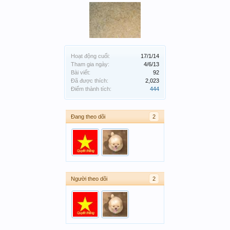
Hoạt động cuối:
17/1/14
Tham gia ngày:
4/6/13
Bài viết:
92
Đã được thích:
2,023
Điểm thành tích:
444
Đang theo dõi
2
Người theo dõi
2