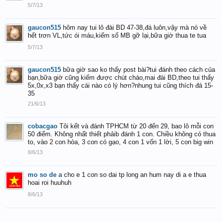
5/7/13
gaucon515
hôm nay tui lô đài BD 47-38,đá luôn,vậy mà nó về
hết trơn VL,tức ói máu,kiếm số MB gỡ lại,bữa giờ thua te tua
5/7/13
gaucon515
bữa giờ sao ko thấy post bài?tui đánh theo cách của
bạn,bữa giờ cũng kiếm được chút cháo,mai đài BD,theo tui thấy
5x,0x,x3 bạn thấy cái nào có lý hơn?nhung tui cũng thích đá 15-
35
21/6/13
cobacgao
Tôi kết và đánh TPHCM từ 20 đến 29, bao lô mỗi con
50 điểm. Không nhất thiết phảib đánh 1 con. Chiều không có thua
to, vào 2 con hòa, 3 con có gạo, 4 con 1 vốn 1 lời, 5 con big win
8/6/13
mo so de
a cho e 1 con so dai tp long an hum nay di a e thua
hoai roi huuhuh
8/6/13