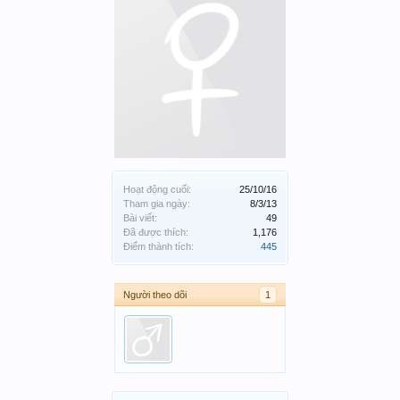
Hoạt động cuối:
25/10/16
Tham gia ngày:
8/3/13
Bài viết:
49
Đã được thích:
1,176
Điểm thành tích:
445
Người theo dõi
1