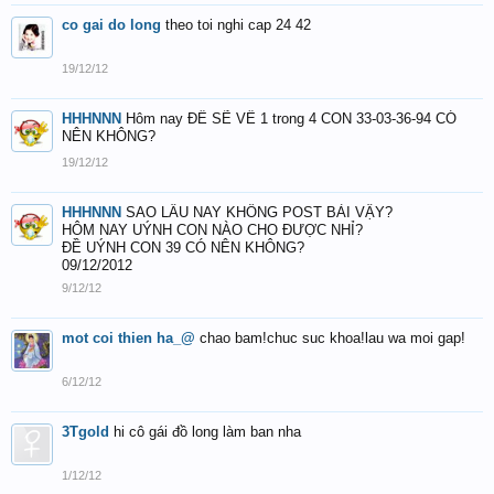
co gai do long
theo toi nghi cap 24 42
19/12/12
HHHNNN
Hôm nay ĐỀ SẼ VỀ 1 trong 4 CON 33-03-36-94 CÓ
NÊN KHÔNG?
19/12/12
HHHNNN
SAO LÂU NAY KHÔNG POST BÀI VẬY?
HÔM NAY UÝNH CON NÀO CHO ĐƯỢC NHỈ?
ĐỀ UÝNH CON 39 CÓ NÊN KHÔNG?
09/12/2012
9/12/12
mot coi thien ha_@
chao bam!chuc suc khoa!lau wa moi gap!
6/12/12
3Tgold
hi cô gái đồ long làm ban nha
1/12/12