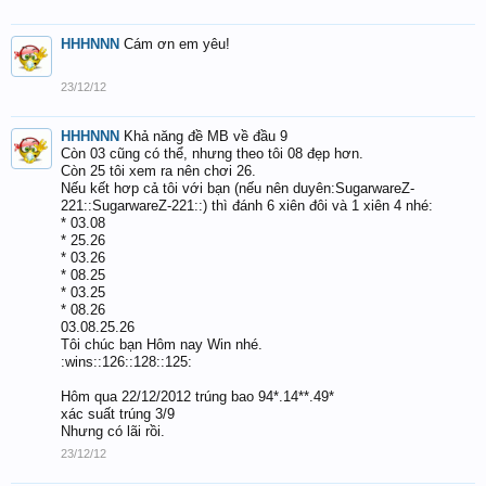
HHHNNN
Cám ơn em yêu!
23/12/12
HHHNNN
Khả năng đề MB về đầu 9
Còn 03 cũng có thể, nhưng theo tôi 08 đẹp hơn.
Còn 25 tôi xem ra nên chơi 26.
Nếu kết hơp cả tôi với bạn (nếu nên duyên:SugarwareZ-
221::SugarwareZ-221::) thì đánh 6 xiên đôi và 1 xiên 4 nhé:
* 03.08
* 25.26
* 03.26
* 08.25
* 03.25
* 08.26
03.08.25.26
Tôi chúc bạn Hôm nay Win nhé.
:wins::126::128::125:
Hôm qua 22/12/2012 trúng bao 94*.14**.49*
xác suất trúng 3/9
Nhưng có lãi rồi.
23/12/12