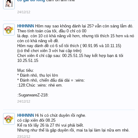
24/12/12
HHHNNN
Hôm nay sao không đánh lại 25? vẫn còn sáng lắm đó.
Theo tính toán của tôi, đầu 0 chỉ có 00
là đẹp. còn 10 có khả năng về hơn, nhưng tôi thích 15 hơn và nó
còn có khả năng về đề.
Hôm nay đánh đề có 6 số tôi thích ( 90.91.95 và 10.11.15)
(có thể chơi xiên 3 với hai cặp trên)
Chơi xiên 4 chỉ cặp sau: 00.25.51.15 hay kết hợp bạn & tôi
10.25.51.15
Mục tiêu:
* Đánh nhỏ, thu lợi lớn
* Đánh nhỏ, chiến đấu dài dài = :wins:
:128:Chúc :wins: nhé em.
:SugarwareZ-218:
24/12/12
HHHNNN
Hi hi có chút duyên rồi nghe.
có cặp xiên đôi 08.25
Kể ra tôi lấy 26 là 27 thì vui phải biết.
Nhưng như thế là gặp duyên rồi, mai ta lại làm lại nữa em nhé.
23/12/12