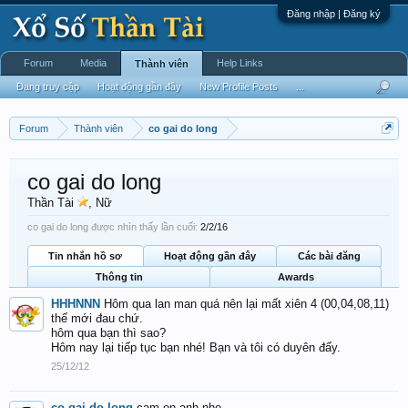
Đăng nhập | Đăng ký
Forum
Media
Help Links
Thành viên
Đang truy cập
Hoạt động gần đây
New Profile Posts
...
Forum
Thành viên
co gai do long
co gai do long
Thần Tài
, Nữ
co gai do long được nhìn thấy lần cuối:
2/2/16
Tin nhắn hồ sơ
Hoạt động gần đây
Các bài đăng
Thông tin
Awards
HHHNNN
Hôm qua lan man quá nên lại mất xiên 4 (00,04,08,11)
thế mới đau chứ.
hôm qua bạn thì sao?
Hôm nay lại tiếp tục bạn nhé! Bạn và tôi có duyên đấy.
25/12/12
co gai do long
cam on anh nhe