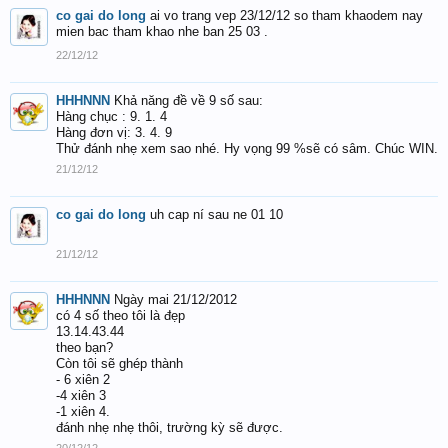
co gai do long
ai vo trang vep 23/12/12 so tham khaodem nay
mien bac tham khao nhe ban 25 03 .
22/12/12
HHHNNN
Khả năng đề về 9 số sau:
Hàng chục : 9. 1. 4
Hàng đơn vị: 3. 4. 9
Thử đánh nhẹ xem sao nhé. Hy vọng 99 %sẽ có sâm. Chúc WIN.
21/12/12
co gai do long
uh cap ní sau ne 01 10
21/12/12
HHHNNN
Ngày mai 21/12/2012
có 4 số theo tôi là đẹp
13.14.43.44
theo bạn?
Còn tôi sẽ ghép thành
- 6 xiên 2
-4 xiên 3
-1 xiên 4.
đánh nhẹ nhẹ thôi, trường kỳ sẽ được.