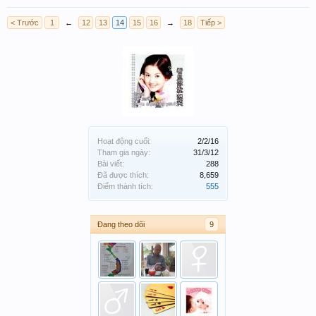
< Trước
1
←
12
13
14
15
16
→
18
Tiếp >
Hoạt động cuối:
2/2/16
Tham gia ngày:
31/3/12
Bài viết:
288
Đã được thích:
8,659
Điểm thành tích:
555
Đang theo dõi
9