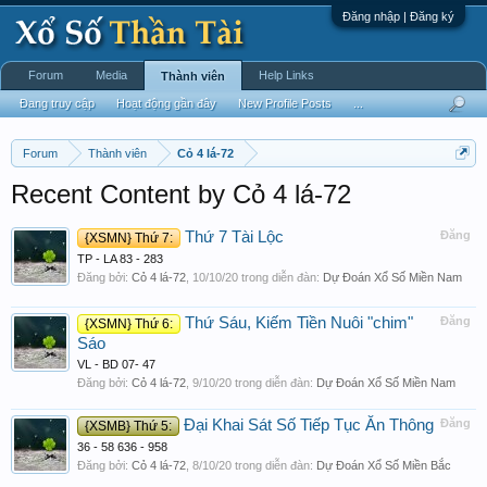
Đăng nhập | Đăng ký
Forum
Media
Help Links
Thành viên
Đang truy cập
Hoạt động gần đây
New Profile Posts
...
Forum
Thành viên
Cỏ 4 lá-72
Recent Content by Cỏ 4 lá-72
Thứ 7 Tài Lộc
Đăng
{XSMN} Thứ 7:
TP - LA 83 - 283
Đăng bởi:
Cỏ 4 lá-72
,
10/10/20
trong diễn đàn:
Dự Đoán Xổ Số Miền Nam
Thứ Sáu, Kiếm Tiền Nuôi "chim"
Đăng
{XSMN} Thứ 6:
Sáo
VL - BD 07- 47
Đăng bởi:
Cỏ 4 lá-72
,
9/10/20
trong diễn đàn:
Dự Đoán Xổ Số Miền Nam
Đại Khai Sát Số Tiếp Tục Ăn Thông
Đăng
{XSMB} Thứ 5:
36 - 58 636 - 958
Đăng bởi:
Cỏ 4 lá-72
,
8/10/20
trong diễn đàn:
Dự Đoán Xổ Số Miền Bắc