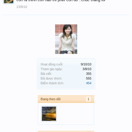
23/8/10
Hoạt động cuối:
9/10/10
Tham gia ngày:
3/8/10
Bài viết:
355
Đã được thích:
555
Điểm thành tích:
454
Đang theo dõi
1