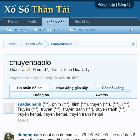
Đăng nhập | Đăng ký
Forum
Media
Help Links
Thành viên
Đang truy cập
Hoạt động gần đây
New Profile Posts
...
Forum
Thành viên
chuyenbaolo
chuyenbaolo
Thần Tài
, Nam, 37,
đến từ
Biên Hòa CiTy
chuyenbaolo được nhìn thấy lần cuối:
9/10/10
Tin nhắn hồ sơ
Hoạt động gần đây
Các bài đăng
Thông tin
Awards
suadaunanh
{***}, phim {***}, hinh {***}, truyen {***}, {***}, {***},
Truyện {***}, truyen {***}, truyện tranh {***}, truyen tranh {***},
truyện hentai, truyen hentai, truyện tranh hentai
18/4/11
dungnguyen
co 4 con de bao lo ...78..93 .67.. 03.. se co 1den 2
con ra thinh con nao thi phet con do ..chuc thang loi