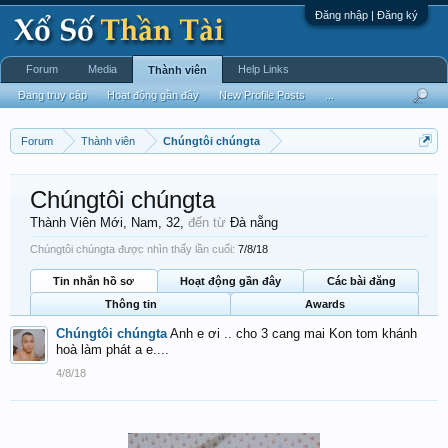
Đăng nhập | Đăng ký
Forum
Media
Help Links
Thành viên
Đang truy cập
Hoạt động gần đây
New Profile Posts
...
Forum
Thành viên
Chúngtôi chúngta
Chúngtôi chúngta
Thành Viên Mới
, Nam, 32,
đến từ
Đà nẵng
Chúngtôi chúngta được nhìn thấy lần cuối:
7/8/18
Tin nhắn hồ sơ
Hoạt động gần đây
Các bài đăng
Thông tin
Awards
Chúngtôi chúngta
Anh e ơi .. cho 3 cang mai Kon tom khánh
hoà làm phát a e....
4/8/18