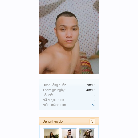
Hoạt động cuối:
7/8/18
Tham gia ngày:
4/8/18
Bài viết:
0
Đã được thích:
0
Điểm thành tích:
50
Đang theo dõi
3