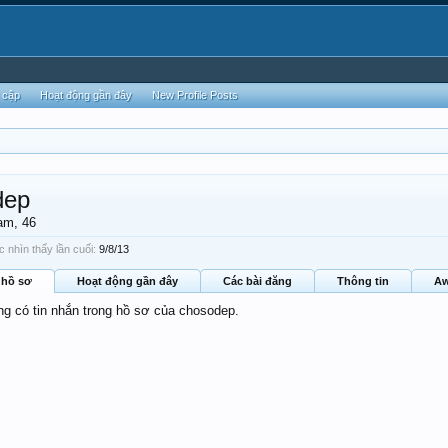
 cập
Hoạt động gần đây
New Profile Posts
dep
am, 46
nhìn thấy lần cuối:
9/8/13
 hồ sơ
Hoạt động gần đây
Các bài đăng
Thông tin
Aw
ng có tin nhắn trong hồ sơ của chosodep.