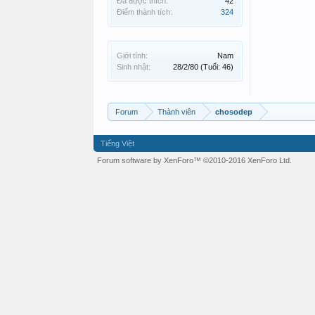
Đã được thích:
42
Điểm thành tích:
324
Giới tính:
Nam
Sinh nhật:
28/2/80
(Tuổi: 46)
Forum
Thành viên
chosodep
Tiếng Việt
Forum software by XenForo™
©2010-2016 XenForo Ltd.