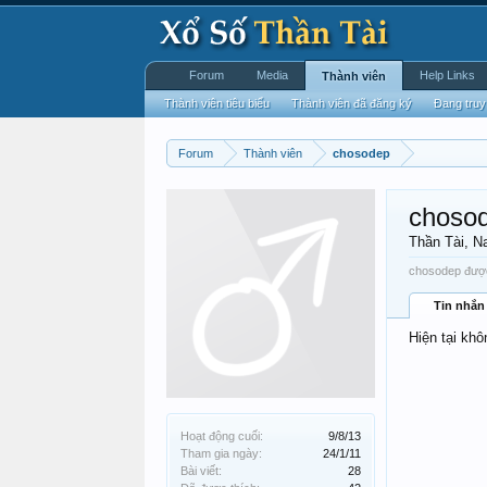
Forum
Media
Help Links
Thành viên
Thành viên tiêu biểu
Thành viên đã đăng ký
Đang truy
Forum
Thành viên
chosodep
choso
Thần Tài
, N
chosodep được 
Tin nhắn
Hiện tại khô
Hoạt động cuối:
9/8/13
Tham gia ngày:
24/1/11
Bài viết:
28