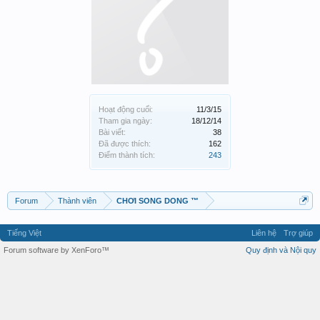
Hoạt động cuối:
11/3/15
Tham gia ngày:
18/12/14
Bài viết:
38
Đã được thích:
162
Điểm thành tích:
243
Forum
Thành viên
CHƠI SONG DONG ™
Tiếng Việt
Liên hệ
Trợ giúp
Forum software by XenForo™
Quy định và Nội quy