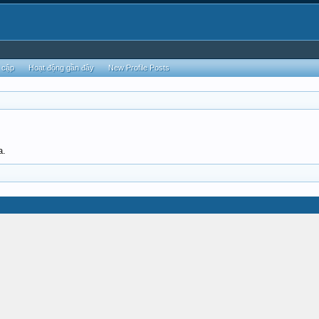
 cập
Hoạt động gần đây
New Profile Posts
a.