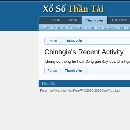
Forum
Media
Help Links
Thành viên
Thành viên tiêu biểu
Thành viên đã đăng ký
Đang truy
Forum
Thành viên
Chinhgia's Recent Activity
Không có thông tin hoạt động gần đây của Chinhgi
Forum
Thành viên
Tiếng Việt
Forum software by XenForo™
©2010-2016 XenForo Ltd.