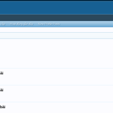
 cập
Hoạt động gần đây
New Profile Posts
ài
ài
 bài