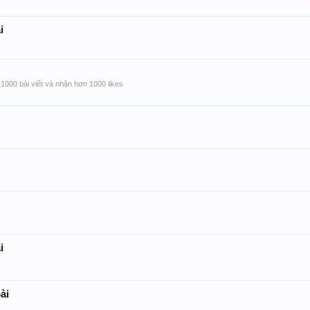
i
1000 bài viết và nhận hơn 1000 likes
i
ài