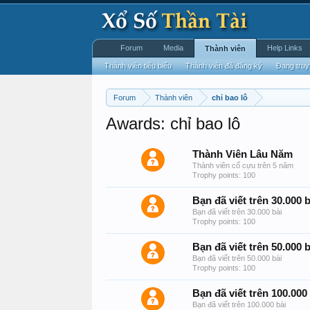
Forum
Media
Help Links
Thành viên
Thành viên tiêu biểu
Thành viên đã đăng ký
Đang truy
Forum
Thành viên
chỉ bao lô
Awards: chỉ bao lô
Thành Viên Lâu Năm
Thành viên cổ cựu trên 5 năm
Trophy points: 100
Bạn đã viết trên 30.000 b
Bạn đã viết trên 30.000 bài
Trophy points: 100
Bạn đã viết trên 50.000 b
Bạn đã viết trên 50.000 bài
Trophy points: 100
Bạn đã viết trên 100.000
Bạn đã viết trên 100.000 bài