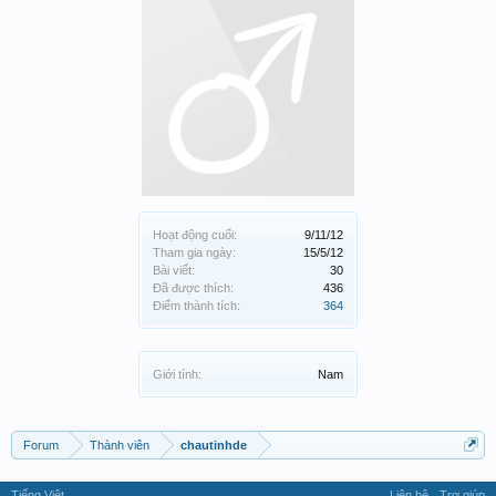
Hoạt động cuối:
9/11/12
Tham gia ngày:
15/5/12
Bài viết:
30
Đã được thích:
436
Điểm thành tích:
364
Giới tính:
Nam
Forum
Thành viên
chautinhde
Tiếng Việt
Liên hệ
Trợ giúp