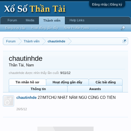
Đăng nhập | Đăng ký
Forum
Media
Help Links
Thành viên
Đang truy cập
Hoạt động gần đây
New Profile Posts
...
Forum
Thành viên
chautinhde
chautinhde
Thần Tài
, Nam
chautinhde được nhìn thấy lần cuối:
9/11/12
Tin nhắn hồ sơ
Hoạt động gần đây
Các bài đăng
Thông tin
Awards
chautinhde
27/MTCHỦ NHẬT NẰM NGỦ CŨNG CÓ TIỀN
26/5/12