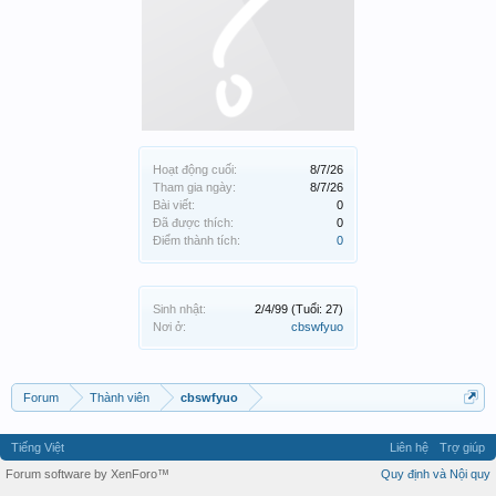
Hoạt động cuối:
8/7/26
Tham gia ngày:
8/7/26
Bài viết:
0
Đã được thích:
0
Điểm thành tích:
0
Sinh nhật:
2/4/99
(Tuổi: 27)
Nơi ở:
cbswfyuo
Forum
Thành viên
cbswfyuo
Tiếng Việt
Liên hệ
Trợ giúp
Forum software by XenForo™
Quy định và Nội quy