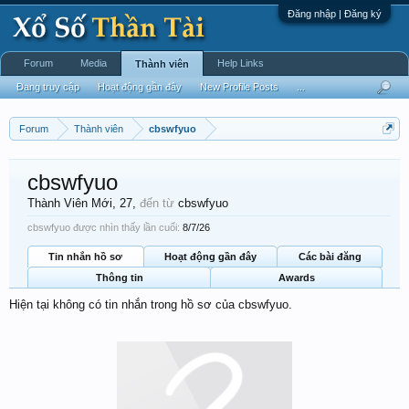
Đăng nhập | Đăng ký
Forum
Media
Help Links
Thành viên
Đang truy cập
Hoạt động gần đây
New Profile Posts
...
Forum
Thành viên
cbswfyuo
cbswfyuo
Thành Viên Mới
, 27,
đến từ
cbswfyuo
cbswfyuo được nhìn thấy lần cuối:
8/7/26
Tin nhắn hồ sơ
Hoạt động gần đây
Các bài đăng
Thông tin
Awards
Hiện tại không có tin nhắn trong hồ sơ của cbswfyuo.