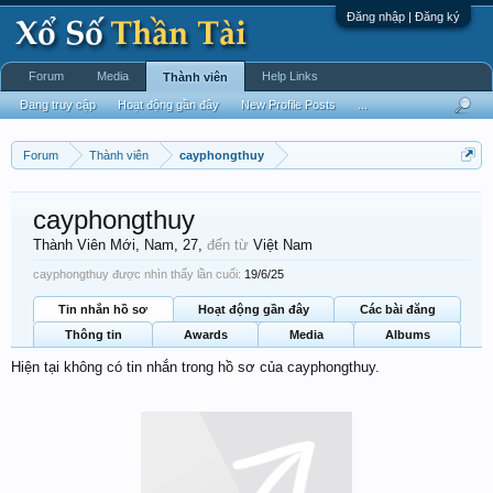
Đăng nhập | Đăng ký
Forum
Media
Help Links
Thành viên
Đang truy cập
Hoạt động gần đây
New Profile Posts
...
Forum
Thành viên
cayphongthuy
cayphongthuy
Thành Viên Mới
, Nam, 27,
đến từ
Việt Nam
cayphongthuy được nhìn thấy lần cuối:
19/6/25
Tin nhắn hồ sơ
Hoạt động gần đây
Các bài đăng
Thông tin
Awards
Media
Albums
Hiện tại không có tin nhắn trong hồ sơ của cayphongthuy.