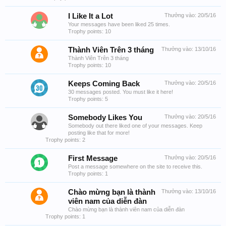
I Like It a Lot
Thưởng vào:
20/5/16
Your messages have been liked 25 times.
Trophy points: 10
Thành Viên Trên 3 tháng
Thưởng vào:
13/10/16
Thành Viên Trên 3 tháng
Trophy points: 10
Keeps Coming Back
Thưởng vào:
20/5/16
30 messages posted. You must like it here!
Trophy points: 5
Somebody Likes You
Thưởng vào:
20/5/16
Somebody out there liked one of your messages. Keep
posting like that for more!
Trophy points: 2
First Message
Thưởng vào:
20/5/16
Post a message somewhere on the site to receive this.
Trophy points: 1
Chào mừng bạn là thành
Thưởng vào:
13/10/16
viên nam của diễn đàn
Chào mừng bạn là thành viên nam của diễn đàn
Trophy points: 1