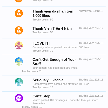
Trophy points: 50
Thành viên đã nhận trên
Thưởng vào:
13/10/16
1.000 likes
Trophy points: 50
Thành Viên Trên 4 Năm
Thưởng vào:
28/4/17
Trophy points: 50
I LOVE IT!
Thưởng vào:
20/5/16
Content you have posted has attracted 500 likes.
Trophy points: 30
Can't Get Enough of Your
Thưởng vào:
20/5/16
Stuff
Your content has been liked 250 times.
Trophy points: 20
Seriously Likeable!
Thưởng vào:
20/5/16
Content you have posted has attracted 100 likes.
Trophy points: 15
Can't Stop!
Thưởng vào:
20/5/16
You've posted 100 messages. I hope this took you more
than a day!
Trophy points: 10