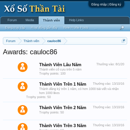
Đăng nhập | Đăng ký
Forum
Media
Help Links
Thành viên
Đang truy cập
Hoạt động gần đây
New Profile Posts
...
Forum
Thành viên
cauloc86
Awards: cauloc86
Thành Viên Lâu Năm
Thưởng vào:
8/1/20
Thành viên cổ cựu trên 5 năm
Trophy points: 100
Thành Viên Trên 1 Năm
Thưởng vào:
13/10/16
Thành đăng ký trên 1 năm, có hơn 1000 bài viết và nhận
hơn 1000 likes
Trophy points: 50
Thành Viên Trên 2 Năm
Thưởng vào:
13/10/16
Trophy points: 50
Thành Viên Trên 3 Năm
Thưởng vào:
13/10/16