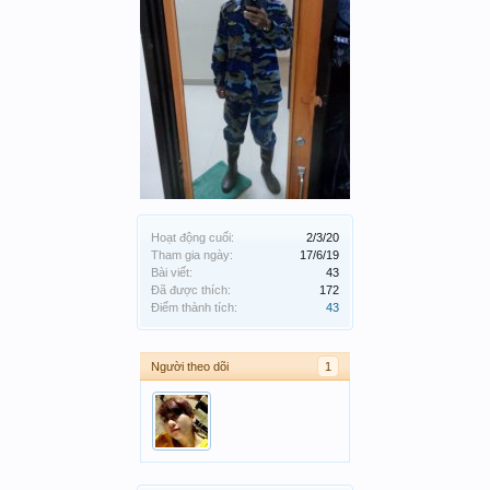
Hoạt động cuối:
2/3/20
Tham gia ngày:
17/6/19
Bài viết:
43
Đã được thích:
172
Điểm thành tích:
43
Người theo dõi
1