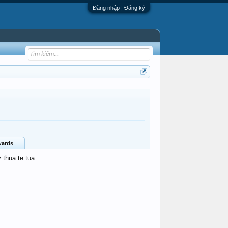
Đăng nhập | Đăng ký
ards
 thua te tua