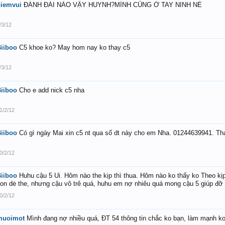
niemvui
ĐÁNH ĐÀI NÀO VẬY HUYNH?MÌNH CŨNG Ở TAY NINH NÈ
/3/12
iiboo
C5 khoe ko? May hom nay ko thay c5
/3/12
iiboo
Cho e add nick c5 nha
1/2/12
iiboo
Có gì ngày Mai xin c5 nt qua số dt này cho em Nha. 01244639941. Th
0/2/12
iiboo
Huhu cậu 5 Ui. Hôm nào the kịp thì thua. Hôm nào ko thấy ko Theo kịp 
on dė the, nhưng cậu vô trê quá, huhu em nợ nhiêu quá mong cậu 5 giúp đỡ
0/2/12
muoimot
Mình đang nợ nhiều quá, ĐT 54 thông tin chắc ko bạn, làm mạnh ko 