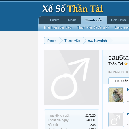
Forum
Media
Help Links
Thành viên
Thành viên tiêu biểu
Thành viên đã đăng ký
Đang truy
Forum
Thành viên
cau5tayninh
cau5ta
Thần Tài
cau5tayninh đư
Tin nhắn
3
c
Hoạt động cuối:
22/3/23
Tham gia ngày:
24/9/11
Bài viết:
336
1