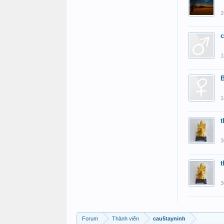
2
c
1
B
1
t
3
t
3
Forum
Thành viên
cau5tayninh