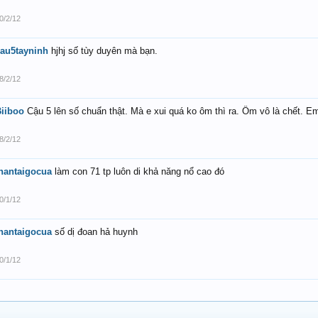
0/2/12
au5tayninh
hjhj số tùy duyên mà bạn.
8/2/12
iiboo
Cậu 5 lên số chuẩn thật. Mà e xui quá ko ôm thì ra. Ôm vô là chết. Em
8/2/12
hantaigocua
làm con 71 tp luôn di khả năng nổ cao đó
0/1/12
hantaigocua
số dị đoan hả huynh
0/1/12