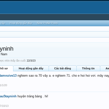
 cập
Hoạt động gần đây
New Profile Posts
yninh
, Nam
ợc nhìn thấy lần cuối:
22/3/23
 hồ sơ
Hoạt động gần đây
Các bài đăng
Thông tin
Aw
Namvuive13
nghiem sao ra 70 vây a. e nghiem 71. cho e hoi hoi vơi. mây nay
1/1/20
au5tayninh
huyện trảng bàng . hi!
7/10/13