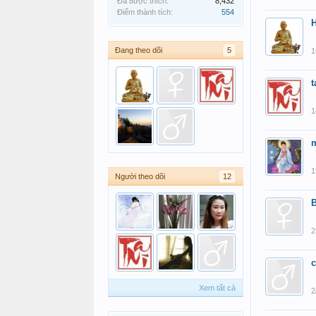
Đã được thích:
8,432
Điểm thành tích:
554
Đang theo dõi
5
1
t
1
m
1
Người theo dõi
12
B
2
c
Xem tất cả
2