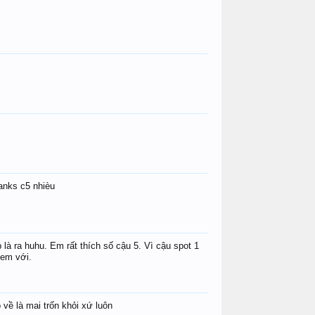
anks c5 nhièu
là ra huhu. Em rất thích số cậu 5. Vì cậu spot 1
 em với.
về là mai trốn khỏi xứ luôn