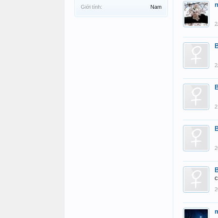
Giới tính:
Nam
2
B
2
B
2
B
2
B
c
2