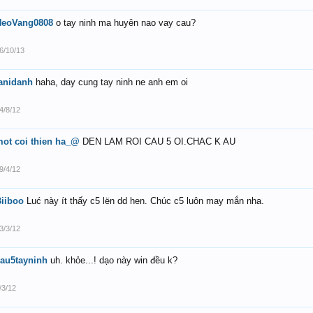
HeoVang0808
o tay ninh ma huyên nao vay cau?
6/10/13
anidanh
haha, day cung tay ninh ne anh em oi
4/8/12
ot coi thien ha_@
DEN LAM ROI CAU 5 OI.CHAC K AU
9/4/12
iiboo
Luć này ít thấy c5 lën dd hen. Chúc c5 luôn may mắn nha.
3/3/12
au5tayninh
uh. khỏe...! dạo này win đều k?
/3/12