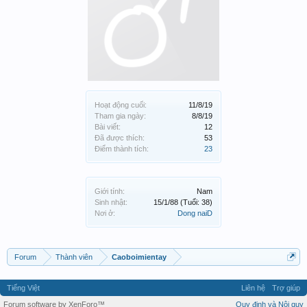
Hoạt động cuối:
11/8/19
Tham gia ngày:
8/8/19
Bài viết:
12
Đã được thích:
53
Điểm thành tích:
23
Giới tính:
Nam
Sinh nhật:
15/1/88
(Tuổi: 38)
Nơi ở:
Dong naiD
Forum
Thành viên
Caoboimientay
Tiếng Việt
Liên hệ
Trợ giúp
Forum software by XenForo™
Quy định và Nội quy