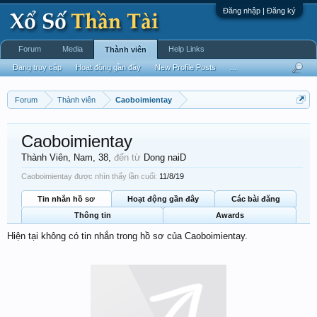
Đăng nhập | Đăng ký
Forum
Media
Help Links
Thành viên
Đang truy cập
Hoạt động gần đây
New Profile Posts
...
Forum
Thành viên
Caoboimientay
Caoboimientay
Thành Viên
, Nam, 38,
đến từ
Dong naiD
Caoboimientay được nhìn thấy lần cuối:
11/8/19
Tin nhắn hồ sơ
Hoạt động gần đây
Các bài đăng
Thông tin
Awards
Hiện tại không có tin nhắn trong hồ sơ của Caoboimientay.