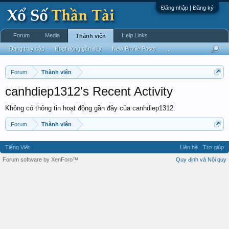
Đăng nhập | Đăng ký
Forum
Media
Help Links
Thành viên
Đang truy cập
Hoạt động gần đây
New Profile Posts
...
Forum
Thành viên
canhdiep1312's Recent Activity
Không có thông tin hoạt động gần đây của canhdiep1312.
Forum
Thành viên
Tiếng Việt
Liên hệ
Trợ giúp
Forum software by XenForo™
Quy định và Nội quy