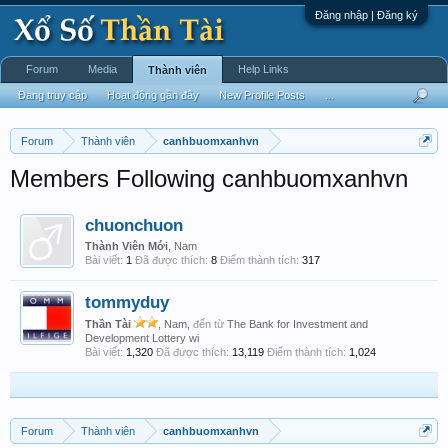
Đăng nhập | Đăng ký
Forum
Media
Help Links
Thành viên
Đang truy cập
Hoạt động gần đây
New Profile Posts
...
Forum
Thành viên
canhbuomxanhvn
Members Following canhbuomxanhvn
chuonchuon
Thành Viên Mới
, Nam
Bài viết:
1
Đã được thích:
8
Điểm thành tích:
317
tommyduy
Thần Tài
, Nam,
đến từ
The Bank for Investment and
Development Lottery wi
Bài viết:
1,320
Đã được thích:
13,119
Điểm thành tích:
1,024
Forum
Thành viên
canhbuomxanhvn