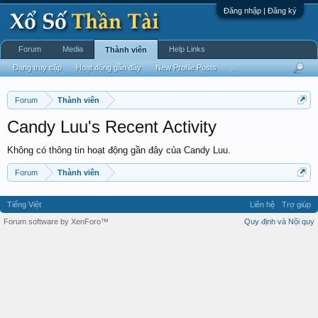
Đăng nhập | Đăng ký
Forum
Media
Help Links
Thành viên
Đang truy cập
Hoạt động gần đây
New Profile Posts
...
Forum
Thành viên
Candy Luu's Recent Activity
Không có thông tin hoạt động gần đây của Candy Luu.
Forum
Thành viên
Tiếng Việt
Liên hệ
Trợ giúp
Forum software by XenForo™
Quy định và Nội quy