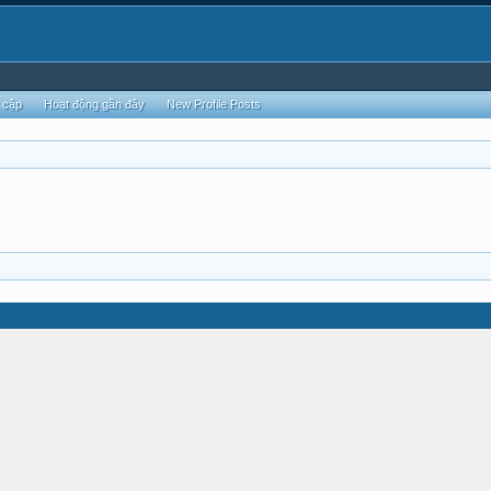
 cập
Hoạt động gần đây
New Profile Posts