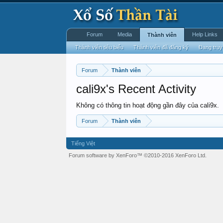
Forum
Media
Help Links
Thành viên
Thành viên tiêu biểu
Thành viên đã đăng ký
Đang truy
Forum
Thành viên
cali9x's Recent Activity
Không có thông tin hoạt động gần đây của cali9x.
Forum
Thành viên
Tiếng Việt
Forum software by XenForo™
©2010-2016 XenForo Ltd.