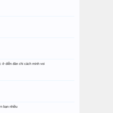
coi_vang
Gieng_Kho_...
phì lũ
John Cena
Tuanchit
chumbats
cityboy
galacuoi123
Sumo201
c ở diễn đàn chi cách minh voi
Khù khờ
tungbiu
HungBm
ơn bạn nhiều