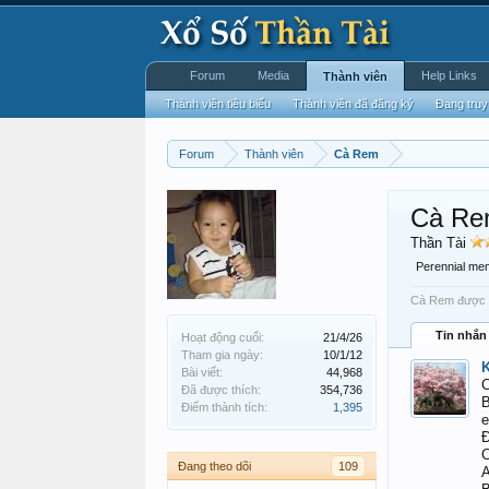
Forum
Media
Help Links
Thành viên
Thành viên tiêu biểu
Thành viên đã đăng ký
Đang truy
Forum
Thành viên
Cà Rem
Cà R
Thần Tài
Perennial me
Cà Rem được n
Tin nhắn
Hoạt động cuối:
21/4/26
Tham gia ngày:
10/1/12
K
Bài viết:
44,968
Đã được thích:
354,736
B
Điểm thành tích:
1,395
e
Đ
C
Đang theo dõi
109
A