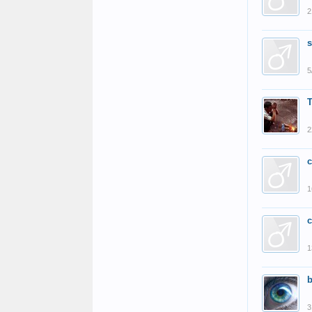
2
5
2
1
1
b
3