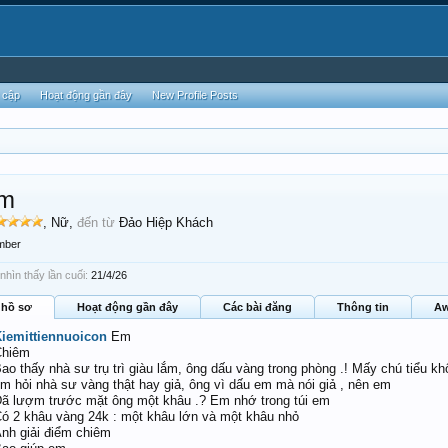
 cập
Hoạt động gần đây
New Profile Posts
em
, Nữ,
đến từ
Đảo Hiệp Khách
mber
hìn thấy lần cuối:
21/4/26
 hồ sơ
Hoạt động gần đây
Các bài đăng
Thông tin
Aw
iemittiennuoicon
Em
Chiêm
ao thấy nhà sư trụ trì giàu lắm, ông dấu vàng trong phòng .! Mấy chú tiểu kh
m hỏi nhà sư vàng thật hay giả, ông vì dấu em mà nói giả , nên em
ã lượm trước mặt ông một khâu .? Em nhớ trong túi em
ó 2 khâu vàng 24k : một khâu lớn và một khâu nhỏ
nh giải điểm chiêm