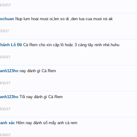
1/12/17
sochuan
Nup lum hoai muoi oi,len so di ,den tua cua muoi roi ak
/12/17
Thánh Lô Đề
Cà Rem cho xin cặp lô hoặc 3 càng tây ninh nhé.huhu
2/11/17
canh123ho
nay đánh gì Cà Rem
6/11/17
canh123ho
Tối nay đánh gì Cà Rem
3/11/17
anh xác
Hôm nay đánh số mấy anh cà rem
1/10/17