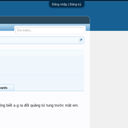
Đăng nhập | Đăng ký
ards
ông biết a g ra đốt quăng tứ tung trước mặt em.