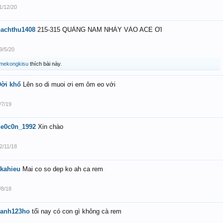
1/12/20
bachthu1408
215-315 QUẢNG NAM NHẢY VÀO ACE ƠI
9/5/20
mekongkisu
thích bài này.
ời khổ
Lên so di muoi ơi em ôm eo với
/7/19
he0c0n_1992
Xin chào
2/11/18
kahieu
Mai co so dep ko ah ca rem
/8/18
canh123ho
tối nay có con gì không cà rem