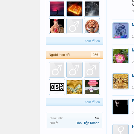
B
V
9
1
Xem tất cả
Người theo dõi
256
2
1
B
Xem tất cả
2
Giới tính:
Nữ
Nơi ở:
Đảo Hiệp Khách
H