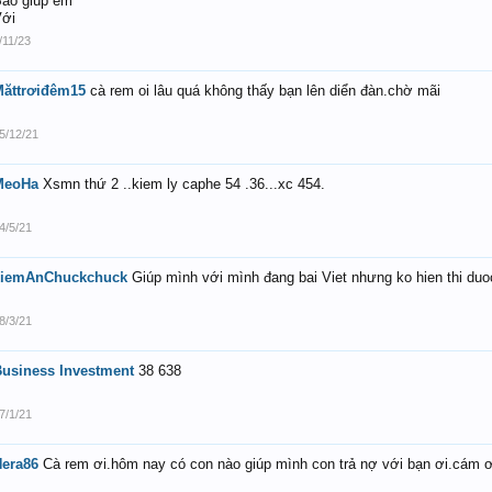
ao giúp em
ới
/11/23
Măttrơiđêm15
cà rem oi lâu quá không thấy bạn lên diển đàn.chờ mãi
5/12/21
MeoHa
Xsmn thứ 2 ..kiem ly caphe 54 .36...xc 454.
4/5/21
kiemAnChuckchuck
Giúp mình với mình đang bai Viet nhưng ko hien thi duo
8/3/21
usiness Investment
38 638
7/1/21
era86
Cà rem ơi.hôm nay có con nào giúp mình con trả nợ với bạn ơi.cám 