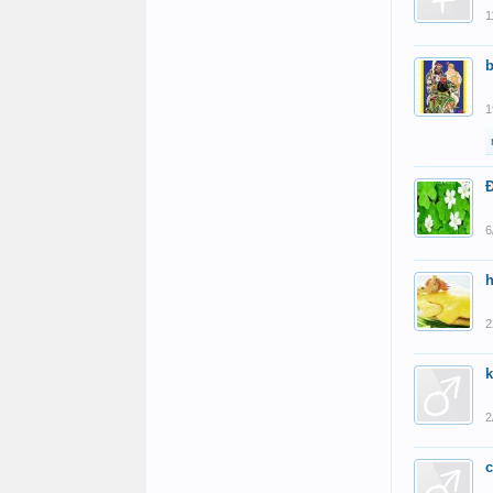
1
1
Đ
6
2
k
2