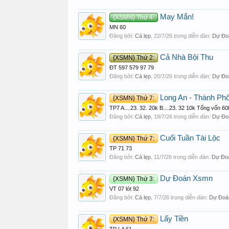
May Mắn!
{XSMN} Thứ 4:
MN 60
Đăng bởi:
Cá lẹp
,
22/7/26
trong diễn đàn:
Dự Đo
Cả Nhà Bội Thu
{XSMN} Thứ 2:
ĐT 597 579 97 79
Đăng bởi:
Cá lẹp
,
20/7/26
trong diễn đàn:
Dự Đo
Long An - Thành Ph
{XSMN} Thứ 7:
TP7 A....23. 32. 20k B....23. 32 10k Tổng vốn 6
Đăng bởi:
Cá lẹp
,
18/7/26
trong diễn đàn:
Dự Đo
Cuối Tuần Tài Lộc
{XSMN} Thứ 7:
TP 71 73
Đăng bởi:
Cá lẹp
,
11/7/26
trong diễn đàn:
Dự Đo
Dự Đoán Xsmn
{XSMN} Thứ 3:
VT 07 lót 92
Đăng bởi:
Cá lẹp
,
7/7/26
trong diễn đàn:
Dự Đoá
Lấy Tiền
{XSMN} Thứ 7: