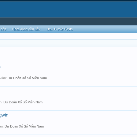
 cập
Hoạt động gần đây
New Profile Posts
a
 đàn:
Dự Đoán Xổ Số Miền Nam
àn:
Dự Đoán Xổ Số Miền Nam
gwin
àn:
Dự Đoán Xổ Số Miền Nam