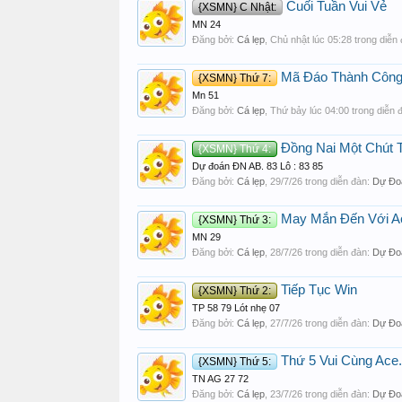
Cuối Tuần Vui Vẻ
{XSMN} C Nhật:
MN 24
Đăng bởi:
Cá lẹp
,
Chủ nhật lúc 05:28
trong diễn
Mã Đáo Thành Công
{XSMN} Thứ 7:
Mn 51
Đăng bởi:
Cá lẹp
,
Thứ bảy lúc 04:00
trong diễn 
Đồng Nai Một Chút T
{XSMN} Thứ 4:
Dự đoán ĐN AB. 83 Lô : 83 85
Đăng bởi:
Cá lẹp
,
29/7/26
trong diễn đàn:
Dự Đo
May Mắn Đến Với A
{XSMN} Thứ 3:
MN 29
Đăng bởi:
Cá lẹp
,
28/7/26
trong diễn đàn:
Dự Đo
Tiếp Tục Win
{XSMN} Thứ 2:
TP 58 79 Lót nhẹ 07
Đăng bởi:
Cá lẹp
,
27/7/26
trong diễn đàn:
Dự Đo
Thứ 5 Vui Cùng Ace.
{XSMN} Thứ 5:
TN AG 27 72
Đăng bởi:
Cá lẹp
,
23/7/26
trong diễn đàn:
Dự Đo