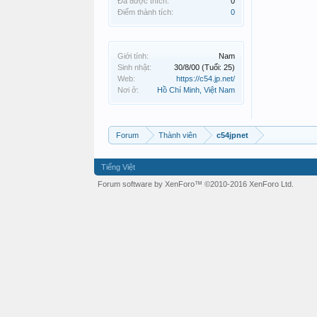
Đã được thích:
0
Điểm thành tích:
0
Giới tính:
Nam
Sinh nhật:
30/8/00
(Tuổi: 25)
Web:
https://c54.jp.net/
Nơi ở:
Hồ Chí Minh, Việt Nam
Forum
Thành viên
c54jpnet
Tiếng Việt
Forum software by XenForo™
©2010-2016 XenForo Ltd.