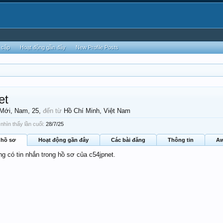
 cập
Hoạt động gần đây
New Profile Posts
et
 Mới
, Nam, 25,
đến từ
Hồ Chí Minh, Việt Nam
nhìn thấy lần cuối:
28/7/25
 hồ sơ
Hoạt động gần đây
Các bài đăng
Thông tin
Aw
ng có tin nhắn trong hồ sơ của c54jpnet.