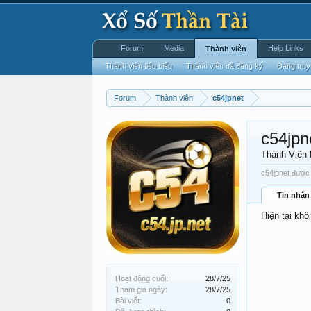
Forum
Media
Help Links
Thành viên
Thành viên tiêu biểu
Thành viên đã đăng ký
Đang truy
Forum
Thành viên
c54jpnet
c54jpn
Thành Viên
c54jpnet được 
Tin nhắn
Hiện tại khô
Hoạt động cuối:
28/7/25
Tham gia ngày:
28/7/25
Bài viết:
0