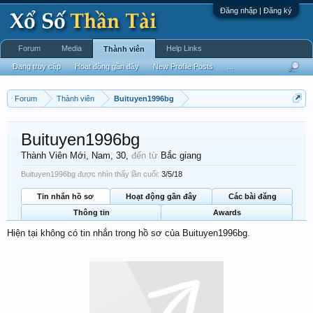
Đăng nhập | Đăng ký
Forum
Media
Help Links
Thành viên
Đang truy cập
Hoạt động gần đây
New Profile Posts
...
Forum
Thành viên
Buituyen1996bg
Buituyen1996bg
Thành Viên Mới
, Nam, 30,
đến từ
Bắc giang
Buituyen1996bg được nhìn thấy lần cuối:
3/5/18
Tin nhắn hồ sơ
Hoạt động gần đây
Các bài đăng
Thông tin
Awards
Hiện tại không có tin nhắn trong hồ sơ của Buituyen1996bg.