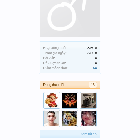
Hoạt động cuối:
3/5/18
Tham gia ngày:
3/5/18
Bài viết:
0
Đã được thích:
0
Điểm thành tích:
50
Đang theo dõi
13
Xem tất cả