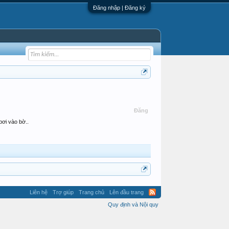
Đăng nhập | Đăng ký
Đăng
bơi vào bờ..
Liên hệ
Trợ giúp
Trang chủ
Lên đầu trang
Quy định và Nội quy