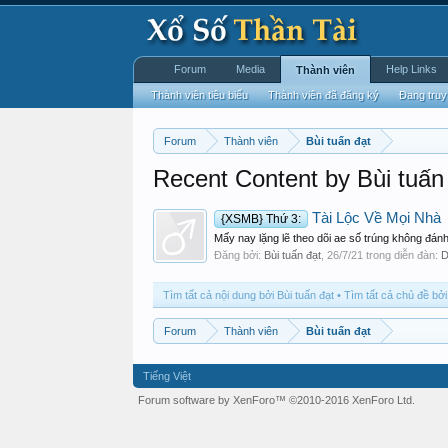
Forum
Media
Help Links
Thành viên
Thành viên tiêu biểu
Thành viên đã đăng ký
Đang truy
Forum
Thành viên
Bùi tuấn đạt
Recent Content by Bùi tuấn
Tài Lộc Về Mọi Nhà
{XSMB} Thứ 3:
Mấy nay lặng lẽ theo dõi ae số trúng không đánh
Đăng bởi:
Bùi tuấn đạt
,
26/7/21
trong diễn đàn:
D
Tìm tất cả nội dung bởi Bùi tuấn đạt
Tìm tất cả chủ đề bởi
Forum
Thành viên
Bùi tuấn đạt
Tiếng Việt
Forum software by XenForo™
©2010-2016 XenForo Ltd.