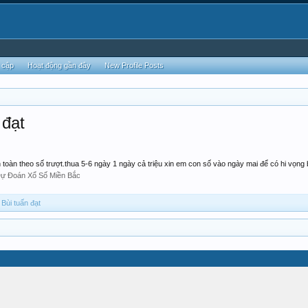
 cập
Hoạt động gần đây
New Profile Posts
 đạt
 toàn theo số trượt.thua 5-6 ngày 1 ngày cả triệu xin em con số vào ngày mai để có hi vọng 
ự Đoán Xổ Số Miền Bắc
 Bùi tuấn đạt