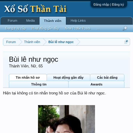
Đăng nhập | Đăng ký
Forum
Media
Help Links
Thành viên
Đang truy cập
Hoạt động gần đây
New Profile Posts
...
Forum
Thành viên
Bùi lê như ngọc
Bùi lê như ngọc
Thành Viên
, Nữ, 65
Tin nhắn hồ sơ
Hoạt động gần đây
Các bài đăng
Thông tin
Awards
Hiện tại không có tin nhắn trong hồ sơ của Bùi lê như ngọc.