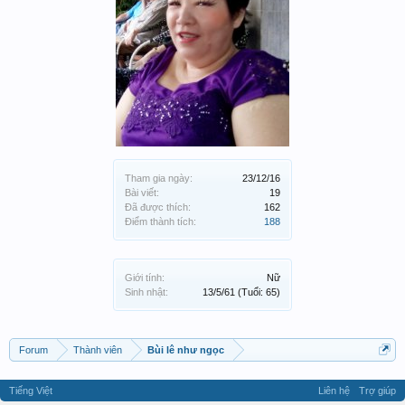
Tham gia ngày:
23/12/16
Bài viết:
19
Đã được thích:
162
Điểm thành tích:
188
Giới tính:
Nữ
Sinh nhật:
13/5/61
(Tuổi: 65)
Forum
Thành viên
Bùi lê như ngọc
Tiếng Việt
Liên hệ
Trợ giúp