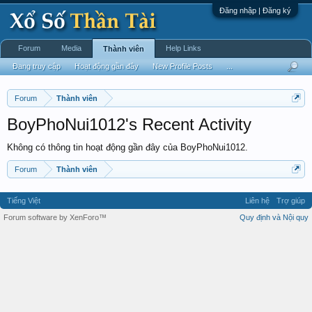
Đăng nhập | Đăng ký
Forum
Media
Help Links
Thành viên
Đang truy cập
Hoạt động gần đây
New Profile Posts
...
Forum
Thành viên
BoyPhoNui1012's Recent Activity
Không có thông tin hoạt động gần đây của BoyPhoNui1012.
Forum
Thành viên
Tiếng Việt
Liên hệ
Trợ giúp
Forum software by XenForo™
Quy định và Nội quy