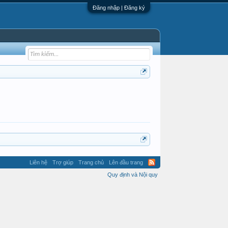
Đăng nhập | Đăng ký
Liên hệ
Trợ giúp
Trang chủ
Lên đầu trang
Quy định và Nội quy