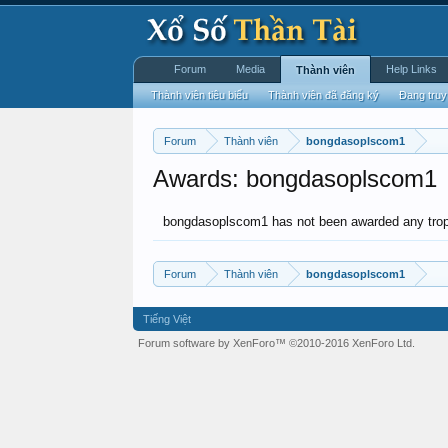
Forum
Media
Help Links
Thành viên
Thành viên tiêu biểu
Thành viên đã đăng ký
Đang truy
Forum
Thành viên
bongdasoplscom1
Awards: bongdasoplscom1
bongdasoplscom1 has not been awarded any trop
Forum
Thành viên
bongdasoplscom1
Tiếng Việt
Forum software by XenForo™
©2010-2016 XenForo Ltd.