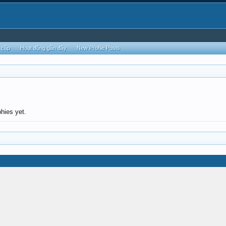
 cập
Hoạt động gần đây
New Profile Posts
hies yet.