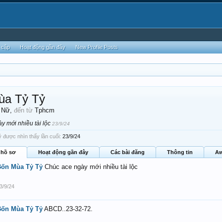
 cập
Hoạt động gần đây
New Profile Posts
ùa Tỷ Tỷ
, Nữ,
đến từ
Tphcm
y mới nhiều tài lộc
23/9/24
được nhìn thấy lần cuối:
23/9/24
 hồ sơ
Hoạt động gần đây
Các bài đăng
Thông tin
Aw
Bốn Mùa Tỷ Tỷ
Chúc ace ngày mới nhiều tài lộc
3/9/24
Bốn Mùa Tỷ Tỷ
ABCD..23-32-72.