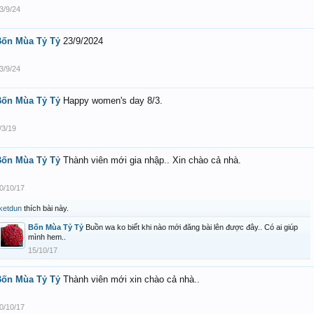
3/9/24
Bốn Mùa Tỷ Tỷ
23/9/2024
3/9/24
Bốn Mùa Tỷ Tỷ
Happy women's day 8/3.
/3/19
Bốn Mùa Tỷ Tỷ
Thành viên mới gia nhập.. Xin chào cả nhà.
0/10/17
ketdun
thích bài này.
Bốn Mùa Tỷ Tỷ
Buồn wa ko biết khi nào mới đăng bài lên được đây.. Có ai giúp
mình hem..
15/10/17
Bốn Mùa Tỷ Tỷ
Thành viên mới xin chào cả nhà..
0/10/17