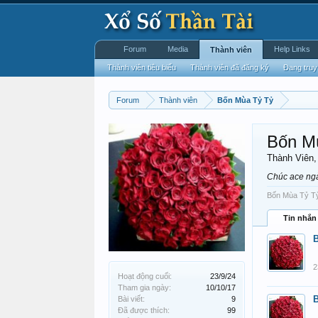
Forum
Media
Help Links
Thành viên
Thành viên tiêu biểu
Thành viên đã đăng ký
Đang truy
Forum
Thành viên
Bốn Mùa Tỷ Tỷ
Bốn M
Thành Viên
Chúc ace ngà
Bốn Mùa Tỷ Tỷ 
Tin nhắn
2
Hoạt động cuối:
23/9/24
Tham gia ngày:
10/10/17
Bài viết:
9
Đã được thích:
99