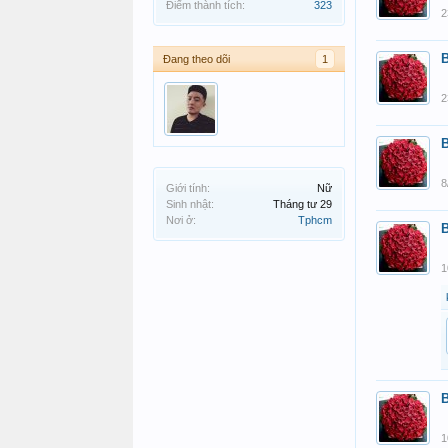
Điểm thành tích:
323
2
Đang theo dõi
1
2
8
Giới tính:
Nữ
Sinh nhật:
Tháng tư 29
Nơi ở:
Tphcm
1
1