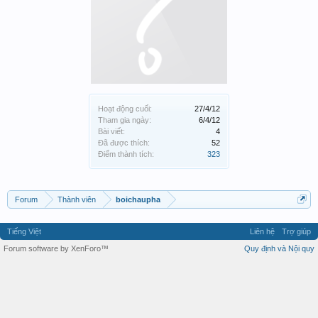
Hoạt động cuối:
27/4/12
Tham gia ngày:
6/4/12
Bài viết:
4
Đã được thích:
52
Điểm thành tích:
323
Forum
Thành viên
boichaupha
Tiếng Việt
Liên hệ
Trợ giúp
Forum software by XenForo™
Quy định và Nội quy