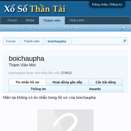
Đăng nhập | Đăng ký
Forum
Media
Help Links
Thành viên
Đang truy cập
Hoạt động gần đây
New Profile Posts
...
Forum
Thành viên
boichaupha
boichaupha
Thành Viên Mới
boichaupha được nhìn thấy lần cuối:
27/4/12
Tin nhắn hồ sơ
Hoạt động gần đây
Các bài đăng
Thông tin
Awards
Hiện tại không có tin nhắn trong hồ sơ của boichaupha.