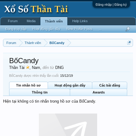
Đăng nhập | Đăng ký
Forum
Media
Help Links
Thành viên
Đang truy cập
Hoạt động gần đây
New Profile Posts
...
Forum
Thành viên
BốCandy
BốCandy
Thần Tài
, Nam,
đến từ
DNG
BốCandy được nhìn thấy lần cuối:
15/12/19
Tin nhắn hồ sơ
Hoạt động gần đây
Các bài đăng
Thông tin
Awards
Hiện tại không có tin nhắn trong hồ sơ của BốCandy.