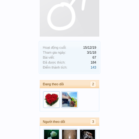
Hoạt động cuối:
15/12/19
Tham gia ngày:
3/1/18
Bài viết:
67
Đã được thích:
184
Điểm thành tích:
143
Đang theo dõi
2
Người theo dõi
3