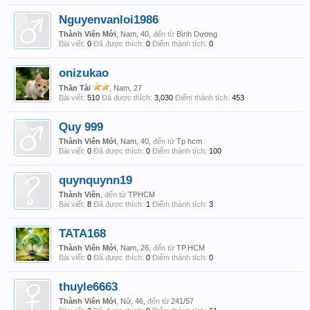
Nguyenvanloi1986
Thành Viên Mới
, Nam, 40,
đến từ
Bình Dương
Bài viết:
0
Đã được thích:
0
Điểm thành tích:
0
onizukao
Thần Tài
, Nam, 27
Bài viết:
510
Đã được thích:
3,030
Điểm thành tích:
453
Quy 999
Thành Viên Mới
, Nam, 40,
đến từ
Tp hcm
Bài viết:
0
Đã được thích:
0
Điểm thành tích:
100
quynquynn19
Thành Viên
,
đến từ
TPHCM
Bài viết:
8
Đã được thích:
1
Điểm thành tích:
3
TATA168
Thành Viên Mới
, Nam, 26,
đến từ
TP.HCM
Bài viết:
0
Đã được thích:
0
Điểm thành tích:
0
thuyle6663
Thành Viên Mới
, Nữ, 46,
đến từ
241/57