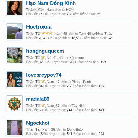
Hạo Nam Đông Kinh
Thành Viên
, Nam,
đến từ
HCM
Bài viết:
14
Đã được thích:
73
Điểm thành tích:
23
Hoctroxua
Thần Tài
, Nam, 48,
đến từ
Tam Nông Đồng Tháp
Bài viết:
2,542
Đã được thích:
18,571
Điểm thành tích:
523
hongnguqueem
Thần Tài
, Nữ, 41,
đến từ
Hồng ngự
Bài viết:
320
Đã được thích:
672
Điểm thành tích:
153
lovesreypov74
Thần Tài
, Nam, 47,
đến từ
Phnom Penh
Bài viết:
84
Đã được thích:
266
Điểm thành tích:
113
madala86
Thần Tài
, Nam, 37,
đến từ
Tây Ninh
Bài viết:
63
Đã được thích:
741
Điểm thành tích:
143
Ngockhoi
Thần Tài
, Nam, 36,
đến từ
Đồng tháp
Bài viết:
46
Đã được thích:
541
Điểm thành tích:
243