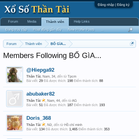
Đăng nhập | Đăng ký
Forum
Media
Help Links
Thành viên
Đang truy cập
Hoạt động gần đây
New Profile Posts
...
Forum
Thành viên
BỐ GìA...
Members Following BỐ GìA...
@Hiepga92
Thần Tài
, Nam, 34,
đến từ
Tpcm
Bài viết:
29
Đã được thích:
198
Điểm thành tích:
88
abubaker82
Thần Tài
, Nam, 44,
đến từ
AG
Bài viết:
51
Đã được thích:
187
Điểm thành tích:
193
Doris_368
Thần Tài
, Nữ,
đến từ
Hồ chí minh
Bài viết:
134
Đã được thích:
1,465
Điểm thành tích:
353