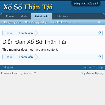
Đăng nhập | Đăng ký
Forum
Media
Help Links
Thành viên
Đang truy cập
Hoạt động gần đây
New Profile Posts
...
Forum
Thành viên
Diễn Đàn Xổ Số Thần Tài
This member does not have any content.
Forum
Thành viên
Tiếng Việt
Liên hệ
Trợ giúp
Forum software by XenForo™
Quy định và Nội quy