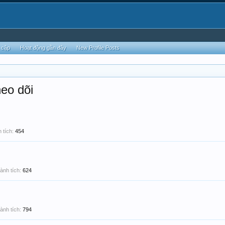
 cập
Hoạt động gần đây
New Profile Posts
heo dõi
 tích:
454
ành tích:
624
ành tích:
794