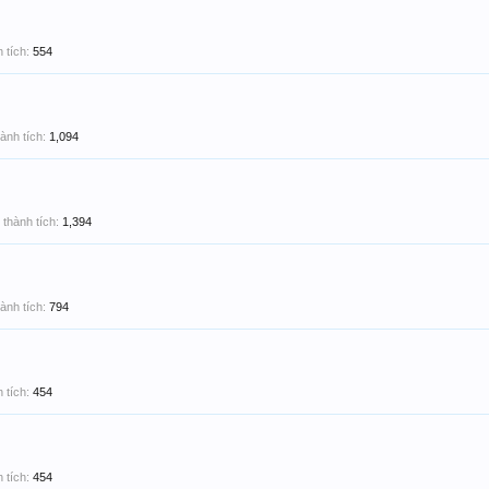
 tích:
554
ành tích:
1,094
thành tích:
1,394
ành tích:
794
 tích:
454
 tích:
454