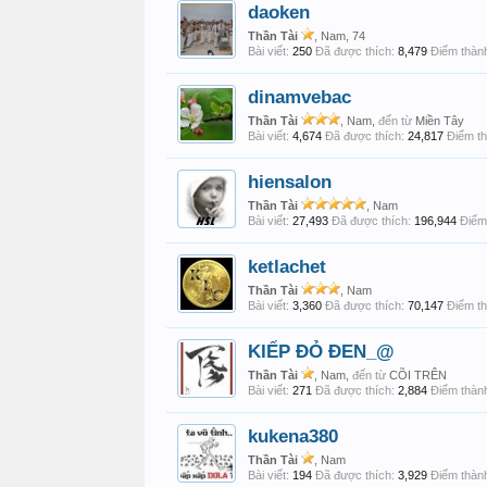
daoken
Thần Tài
, Nam, 74
Bài viết:
250
Đã được thích:
8,479
Điểm thành
dinamvebac
Thần Tài
, Nam,
đến từ
Miền Tây
Bài viết:
4,674
Đã được thích:
24,817
Điểm th
hiensalon
Thần Tài
, Nam
Bài viết:
27,493
Đã được thích:
196,944
Điểm 
ketlachet
Thần Tài
, Nam
Bài viết:
3,360
Đã được thích:
70,147
Điểm th
KIẾP ĐỎ ĐEN_@
Thần Tài
, Nam,
đến từ
CÕI TRÊN
Bài viết:
271
Đã được thích:
2,884
Điểm thành
kukena380
Thần Tài
, Nam
Bài viết:
194
Đã được thích:
3,929
Điểm thành