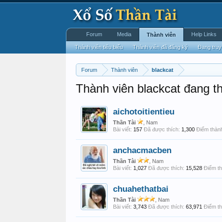
Forum
Media
Help Links
Thành viên
Thành viên tiêu biểu
Thành viên đã đăng ký
Đang truy
Forum
Thành viên
blackcat
Thành viên blackcat đang t
aichotoitientieu
Thần Tài
, Nam
Bài viết:
157
Đã được thích:
1,300
Điểm thành
anchacmacben
Thần Tài
, Nam
Bài viết:
1,027
Đã được thích:
15,528
Điểm th
chuahethatbai
Thần Tài
, Nam
Bài viết:
3,743
Đã được thích:
63,971
Điểm th